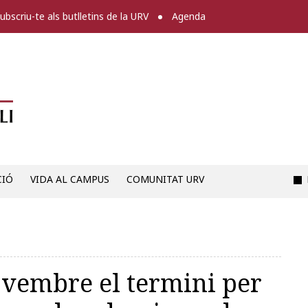
ubscriu-te als butlletins de la URV
Agenda
Diari digital de la URV -
CIÓ
VIDA AL CAMPUS
COMUNITAT URV
novembre el termini per