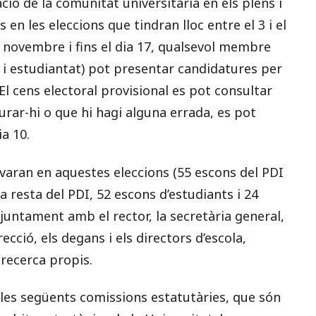
ió de la comunitat universitària en els plens i
en les eleccions que tindran lloc entre el 3 i el
 novembre i fins el dia 17, qualsevol membre
 i estudiantat) pot presentar candidatures per
El cens electoral provisional es pot consultar
gurar-hi o que hi hagi alguna errada, es pot
a 10.
varan en aquestes eleccions (55 escons del PDI
 resta del PDI, 52 escons d’estudiants i 24
untament amb el rector, la secretària general,
cció, els degans i els directors d’escola,
 recerca propis.
les següents comissions estatutàries, que són