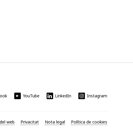
book
YouTube
LinkedIn
Instagram
del web
Privacitat
Nota legal
Política de cookies