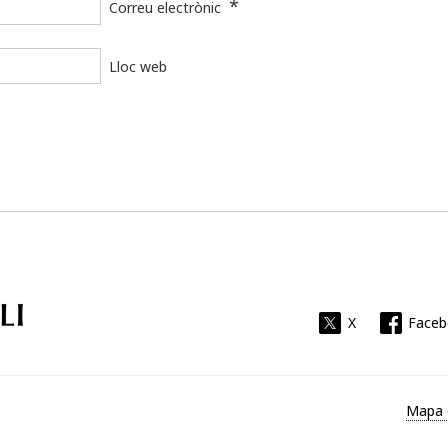
*
Correu electrònic
Lloc web
Universitat Rovira i Virgili
X
Face
Mapa 