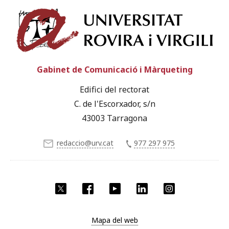
Univ
Gabinet de Comunicació i Màrqueting
Edifici del rectorat
C. de l'Escorxador, s/n
43003 Tarragona
redaccio@urv.cat
977 297 975
X
Facebook
YouTube
LinkedIn
Instagram
Mapa del web