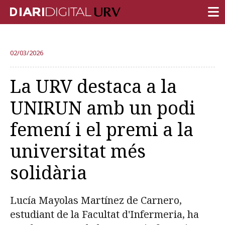
PORTADA
02/03/2026
RECERCA
La URV destaca a la
DOCÈNCIA
UNIRUN amb un podi
INSTITUCIÓ
femení i el premi a la
VIDA AL CAMPUS
universitat més
COMUNITAT URV
solidària
REPORTATGES
Més categories
Lucía Mayolas Martínez de Carnero,
estudiant de la Facultat d'Infermeria, ha