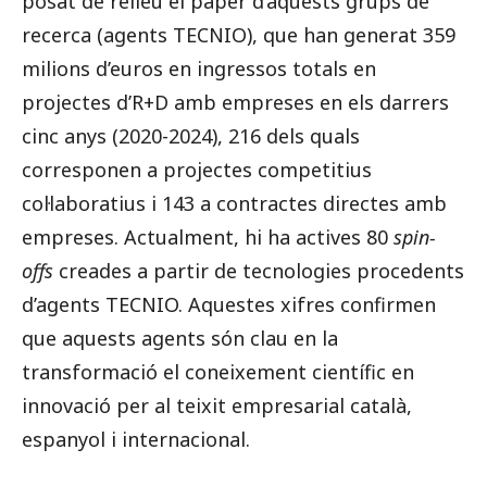
posat de relleu el paper d’aquests grups de
recerca (agents TECNIO), que
han generat 359
milions d’euros en ingressos totals en
projectes d’R+D amb empreses en els darrers
cinc anys (2020-2024), 216 dels quals
corresponen a projectes competitius
col·laboratius i 143 a contractes directes amb
empreses.
Actualment, hi ha actives 80
spin-
offs
creades a partir de tecnologies procedents
d’agents TECNIO.
Aquestes xifres confirmen
que aquests agents
són clau en la
transformació el coneixement científic en
innovació per al teixit empresarial català,
espanyol i internacional.