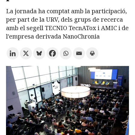
La jornada ha comptat amb la participació,
Prova la cerca avançada
per part de la URV, dels grups de recerca
amb el segell TECNIO TecnATox i AMIC i de
l'empresa derivada NanoChronia
Subscriu-te als butlletins de la URV
Agenda
CATALÀ
ESPAÑOL
ENGLISH