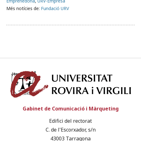
Emprenedoria
,
URV-Empresa
Més notícies de:
Fundació URV
Univ
Gabinet de Comunicació i Màrqueting
Edifici del rectorat
C. de l'Escorxador, s/n
43003 Tarragona