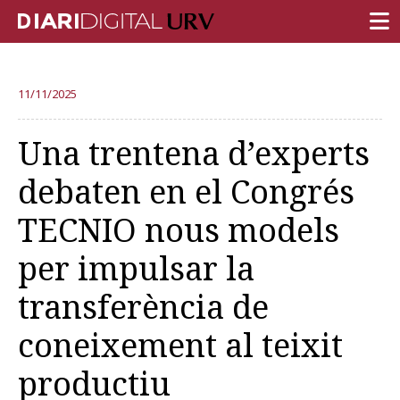
PORTADA
11/11/2025
RECERCA
Una trentena d’experts
DOCÈNCIA
debaten en el Congrés
INSTITUCIÓ
TECNIO nous models
VIDA AL CAMPUS
per impulsar la
COMUNITAT URV
transferència de
REPORTATGES
Més categories
coneixement al teixit
productiu