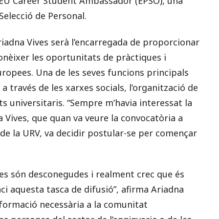
 EU Career Student Ambassador (EPSO), una
 Selecció de Personal.
iadna Vives serà l’encarregada de proporcionar
onèixer les oportunitats de pràctiques i
uropees. Una de les seves funcions principals
 través de les xarxes socials, l’organització de
s universitaris. “Sempre m’havia interessat la
a Vives, que quan va veure la convocatòria a
 de la URV, va decidir postular-se per començar
es són desconegudes i realment crec que és
i aquesta tasca de difusió”, afirma Ariadna
informació necessària a la comunitat