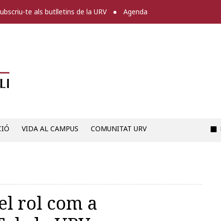
ubscriu-te als butlletins de la URV
Agenda
Diari digital de la URV -
CIÓ
VIDA AL CAMPUS
COMUNITAT URV
el rol com a