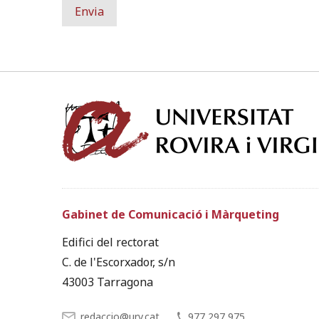
Gabinet de Comunicació i Màrqueting
Edifici del rectorat
C. de l'Escorxador, s/n
43003 Tarragona
redaccio@urv.cat
977 297 975