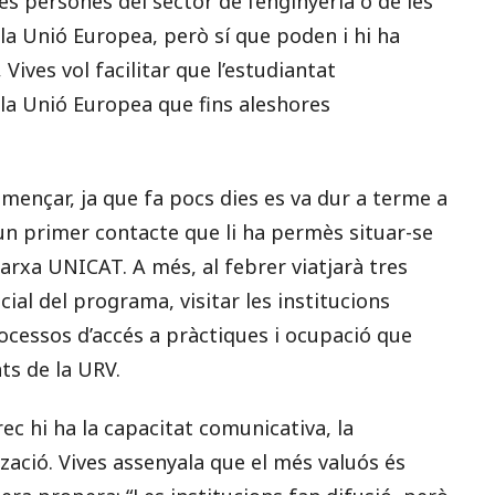
es persones del sector de l’enginyeria o de les
la Unió Europea, però sí que poden i hi ha
ives vol facilitar que l’estudiantat
la Unió Europea que fins aleshores
ençar, ja que fa pocs dies es va dur a terme a
un primer contacte que li ha permès situar-se
xarxa UNICAT. A més, al febrer viatjarà tres
icial del programa, visitar les institucions
ocessos d’accés a pràctiques i ocupació que
ts de la URV.
ec hi ha la capacitat comunicativa, la
tzació. Vives assenyala que el més valuós és