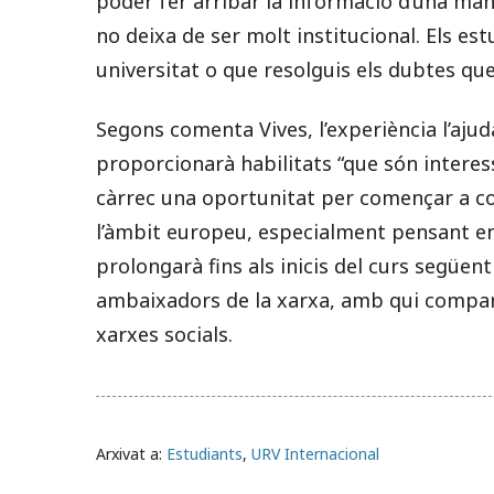
poder fer arribar la informació d’una man
no deixa de ser molt institucional. Els est
universitat o que resolguis els dubtes que
Segons comenta Vives, l’experiència l’ajud
proporcionarà habilitats “que són interes
càrrec una oportunitat per començar a co
l’àmbit europeu, especialment pensant en 
prolongarà fins als inicis del curs següent
ambaixadors de la xarxa, amb qui compart
xarxes socials.
Arxivat a:
Estudiants
,
URV Internacional