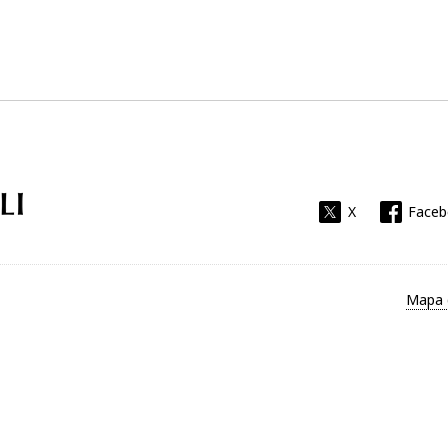
Universitat Rovira i Virgili
X
Face
Mapa 