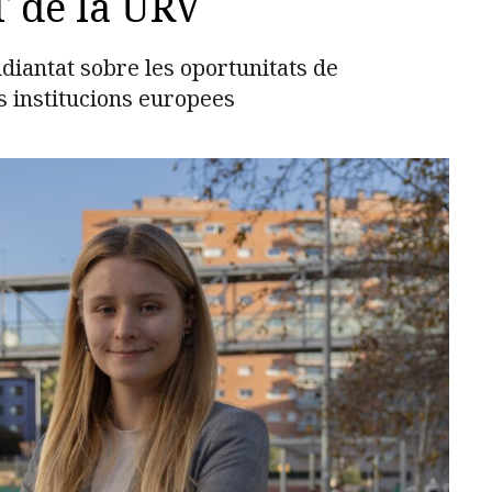
 de la URV
udiantat sobre les oportunitats de
s institucions europees