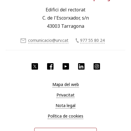
Edifici del rectorat
C. de l'Escorxador, s/n
43003 Tarragona
comunicacio@urv.cat
977 55 80 24
X
Facebook
YouTube
LinkedIn
Instagram
Mapa del web
Privacitat
Nota legal
Política de cookies