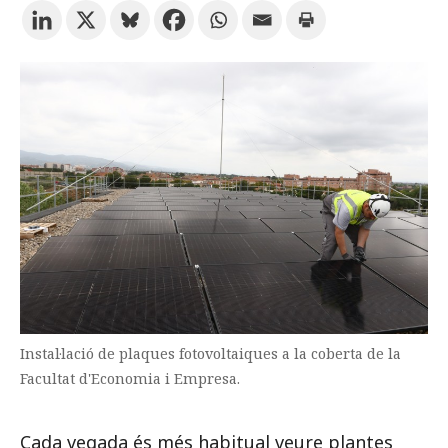
Prova la cerca avançada
Subscriu-te als butlletins de la URV
Agenda
CATALÀ
ESPAÑOL
ENGLISH
Instal·lació de plaques fotovoltaiques a la coberta de la
Facultat d'Economia i Empresa.
Cada vegada és més habitual veure plantes