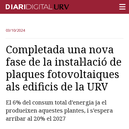
PORTADA
03/10/2024
RECERCA
Completada una nova
DOCÈNCIA
fase de la instal·lació de
INSTITUCIÓ
plaques fotovoltaiques
VIDA AL CAMPUS
als edificis de la URV
COMUNITAT URV
REPORTATGES
El 6% del consum total d’energia ja el
Més categories
produeixen aquestes plantes, i s’espera
arribar al 20% el 2027