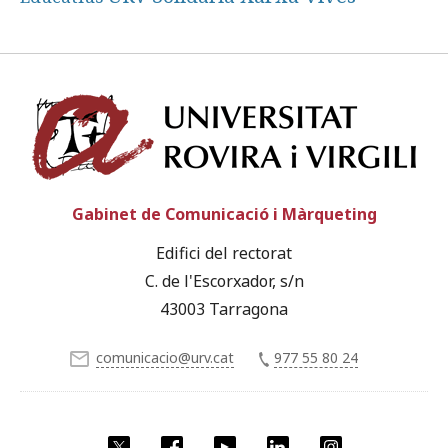
Univ
Gabinet de Comunicació i Màrqueting
Edifici del rectorat
C. de l'Escorxador, s/n
43003 Tarragona
comunicacio@urv.cat
977 55 80 24
X
Facebook
YouTube
LinkedIn
Instagram