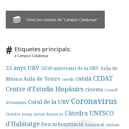
Totes les notícies de "Campus Catalunya"
Etiquetes principals:
a Campus Catalunya
25 anys URV
Aula de
50/30 aniversari de la URV
CEDAT
català
Aula de Teatre
Música
castells
Centre d'Estudis Hispànics
cinema
Consell
Coronavirus
Coral de la URV
d'Estudiants
Càtedra UNESCO
Càtedra Josep Anton Baixeras
d'Habitatge
Descarbonització
Distinció M. Antònia