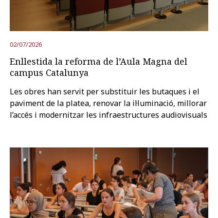
Prova la cerca avançada
02/07/2026
Enllestida la reforma de l’Aula Magna del
Subscriu-te als butlletins de la URV
Agenda
campus Catalunya
Les obres han servit per substituir les butaques i el
CATALÀ
ESPAÑOL
ENGLISH
paviment de la platea, renovar la il·luminació, millorar
l’accés i modernitzar les infraestructures audiovisuals