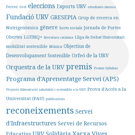
eleccions
Esports URV
Ferrer
Dret
estudiants xinesos
Fundació URV
GRESEPIA
Grup de recerca en
gènere
Nutrigenòmica
Jornada de Portes
horts socials
LGTBIQ+
Obertes
Lliga de Debat Universitari
literatura catalana
Objectius de
mobilitat sostenible
Música
Orfeó de la URV
Desenvolupament Sostenible
premis
Orquestra de la URV
Premis Syllabus
Programa d'Aprenentatge Servei (APS)
Prova d'Accés a la
Projecte Alimentació saludable i sostenible a la URV
Universitat (PAU)
publicacions
reconeixements
Servei
d'Infraestructures
Servei de Recursos
Xarxa Vives
URV Solidària
Educatius