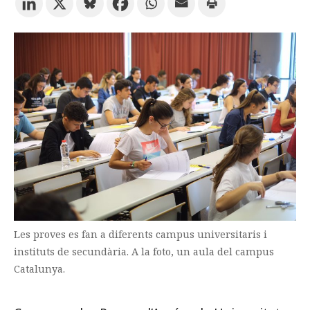
Prova la cerca avançada
Subscriu-te als butlletins de la URV
Agenda
CATALÀ
ESPAÑOL
ENGLISH
Les proves es fan a diferents campus universitaris i
instituts de secundària. A la foto, un aula del campus
Catalunya.