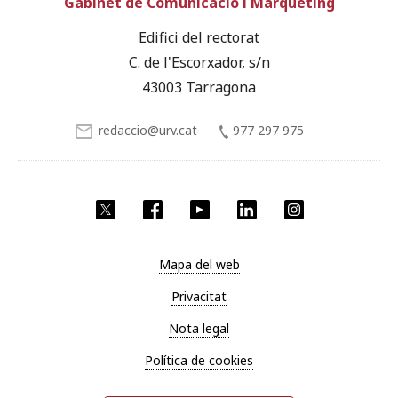
Gabinet de Comunicació i Màrqueting
Edifici del rectorat
C. de l'Escorxador, s/n
43003 Tarragona
redaccio@urv.cat
977 297 975
X
Facebook
YouTube
LinkedIn
Instagram
Mapa del web
Privacitat
Nota legal
Política de cookies