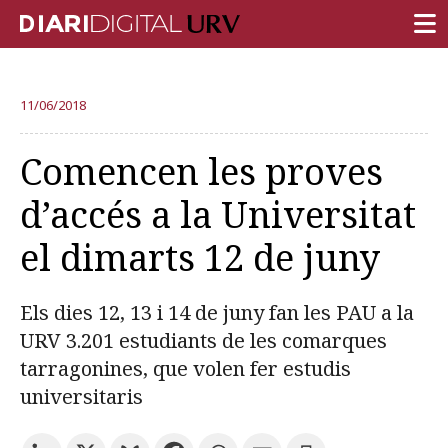
PORTADA
11/06/2018
RECERCA
Comencen les proves
DOCÈNCIA
d’accés a la Universitat
INSTITUCIÓ
el dimarts 12 de juny
VIDA AL CAMPUS
COMUNITAT URV
Els dies 12, 13 i 14 de juny fan les PAU a la
REPORTATGES
URV 3.201 estudiants de les comarques
tarragonines, que volen fer estudis
Més categories
universitaris