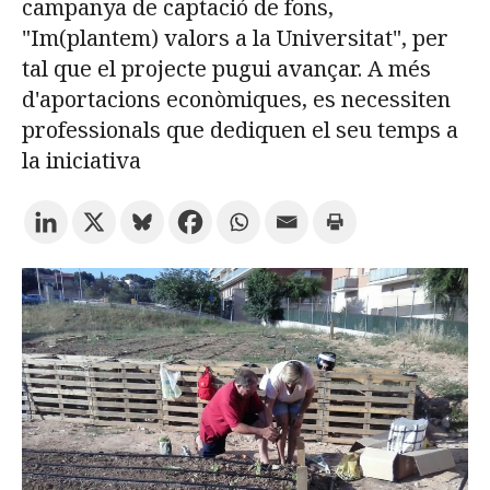
campanya de captació de fons,
"Im(plantem) valors a la Universitat", per
Prova la cerca avançada
tal que el projecte pugui avançar. A més
d'aportacions econòmiques, es necessiten
professionals que dediquen el seu temps a
Subscriu-te als butlletins de la URV
Agenda
la iniciativa
CATALÀ
ESPAÑOL
ENGLISH