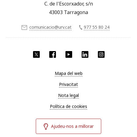
C. de l'Escorxador, s/n
43003 Tarragona
comunicacio@urv.cat
977 55 80 24
X
Facebook
YouTube
LinkedIn
Instagram
Mapa del web
Privacitat
Nota legal
Política de cookies
Ajudeu-nos a millorar