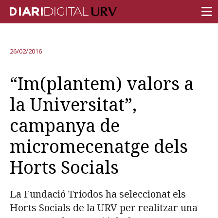
PORTADA
26/02/2016
RECERCA
“Im(plantem) valors a
DOCÈNCIA
la Universitat”,
INSTITUCIÓ
campanya de
VIDA AL CAMPUS
micromecenatge dels
COMUNITAT URV
Horts Socials
REPORTATGES
Més categories
La Fundació Triodos ha seleccionat els
Horts Socials de la URV per realitzar una