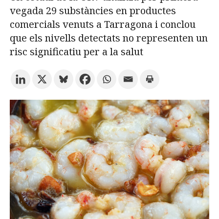
vegada 29 substàncies en productes
comercials venuts a Tarragona i conclou
Prova la cerca avançada
que els nivells detectats no representen un
risc significatiu per a la salut
Subscriu-te als butlletins de la URV
Agenda
CATALÀ
ESPAÑOL
ENGLISH