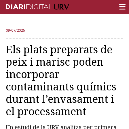
PORTADA
09/07/2026
RECERCA
Els plats preparats de
DOCÈNCIA
peix i marisc poden
INSTITUCIÓ
incorporar
VIDA AL CAMPUS
contaminants químics
COMUNITAT URV
durant l’envasament i
REPORTATGES
Més categories
el processament
Un estudi de la URV analitza per primera