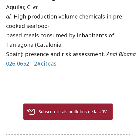
Aguilar, C.
et
al.
High production volume chemicals in pre-
cooked seafood-
based meals consumed by inhabitants of
Tarragona (Catalonia,
Spain): presence and risk assessment.
Anal Bioan
026-06521-2#citeas
Subscriu-te als butlletins de la URV