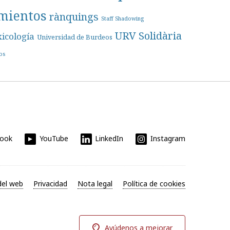
mientos
rànquings
Staff Shadowing
URV Solidària
xicología
Universidad de Burdeos
os
book
YouTube
LinkedIn
Instagram
el web
Privacidad
Nota legal
Política de cookies
Ayúdenos a mejorar