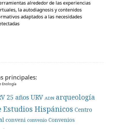
erramientas alrededor de las experiencias
irtuales, la autodiagnosis y contenidos
ormativos adaptados a las necesidades
etectadas
s principales:
e Enología
arqueología
RV
25 años URV
ADN
e Estudios Hispánicos
Centro
al
conveni
Convenios
convenio