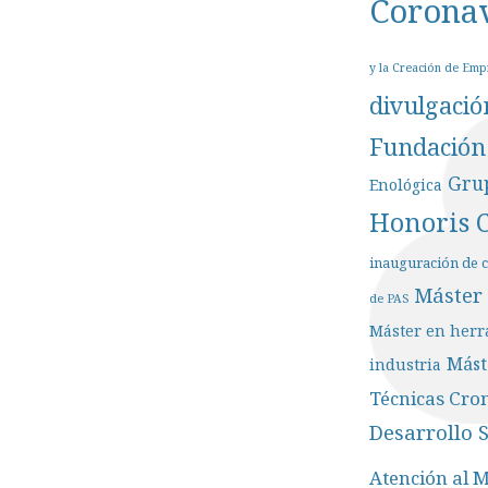
Corona
y la Creación de Emp
divulgación
Fundación
Gru
Enológica
Honoris 
inauguración de 
Máster 
de PAS
Máster en herra
Mást
industria
Técnicas Cro
Desarrollo 
Atención al 