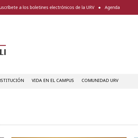
uscríbete a los boletines electrónicos de la URV
Agenda
Diari digital de la URV -
NSTITUCIÓN
VIDA EN EL CAMPUS
COMUNIDAD URV