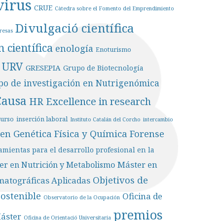
virus
CRUE
Càtedra sobre el Fomento del Emprendimiento
Divulgació científica
resas
 científica
enología
Enoturismo
 URV
GRESEPIA
Grupo de Biotecnología
po de investigación en Nutrigenómica
Causa
HR Excellence in research
curso
inserción laboral
Instituto Catalán del Corcho
intercambio
en Genética Física y Química Forense
mientas para el desarrollo profesional en la
Máster en
er en Nutrición y Metabolismo
Objetivos de
matográficas Aplicadas
Sostenible
Oficina de
Observatorio de la Ocupación
premios
Máster
Oficina de Orientació Universitaria