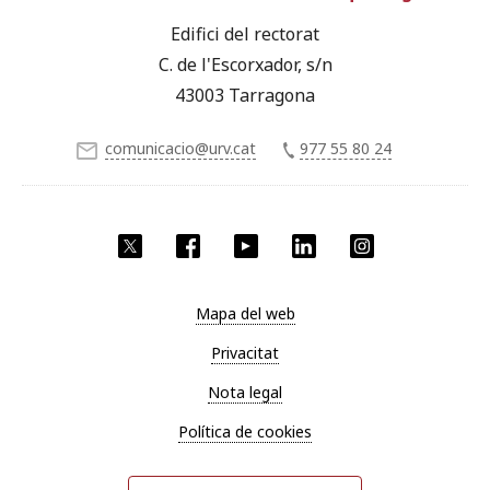
Edifici del rectorat
C. de l'Escorxador, s/n
43003 Tarragona
comunicacio@urv.cat
977 55 80 24
X
Facebook
YouTube
LinkedIn
Instagram
Mapa del web
Privacitat
Nota legal
Política de cookies