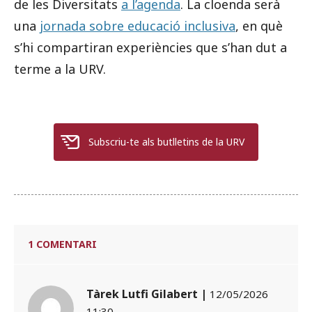
de les Diversitats
a l’agenda
. La cloenda serà
una
jornada sobre educació inclusiva
, en què
s’hi compartiran experiències que s’han dut a
terme a la URV.
Subscriu-te als butlletins de la URV
1 COMENTARI
Tàrek Lutfi Gilabert |
12/05/2026
11:30