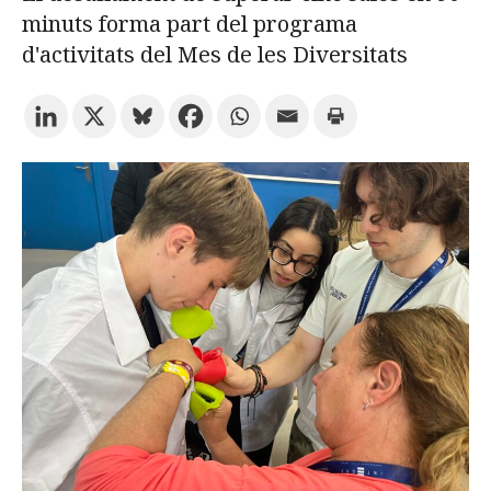
minuts forma part del programa
d'activitats del Mes de les Diversitats
Prova la cerca avançada
Subscriu-te als butlletins de la URV
Agenda
CATALÀ
ESPAÑOL
ENGLISH