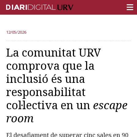
PORTADA
12/05/2026
RECERCA
La comunitat URV
DOCÈNCIA
comprova que la
INSTITUCIÓ
inclusió és una
VIDA AL CAMPUS
responsabilitat
COMUNITAT URV
col·lectiva en un
escape
REPORTATGES
Més categories
room
El desafiament de superar cinc sales en 90