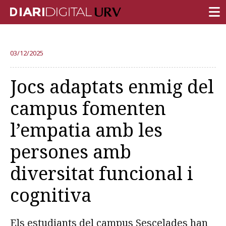
PORTADA
03/12/2025
RECERCA
Jocs adaptats enmig del
DOCÈNCIA
campus fomenten
INSTITUCIÓ
l’empatia amb les
VIDA AL CAMPUS
persones amb
COMUNITAT URV
diversitat funcional i
REPORTATGES
Més categories
cognitiva
Els estudiants del campus Sescelades han