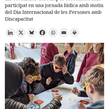
participat en una jornada lúdica amb motiu
del Dia Internacional de les Persones amb
Prova la cerca avançada
Discapacitat
Subscriu-te als butlletins de la URV
Agenda
CATALÀ
ESPAÑOL
ENGLISH