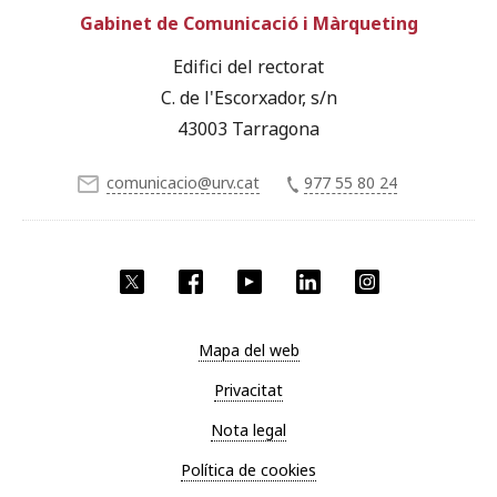
Gabinet de Comunicació i Màrqueting
Edifici del rectorat
C. de l'Escorxador, s/n
43003 Tarragona
comunicacio@urv.cat
977 55 80 24
X
Facebook
YouTube
LinkedIn
Instagram
Mapa del web
Privacitat
Nota legal
Política de cookies