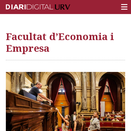
PORTADA
Facultat d’Economia i
RECERCA
Empresa
DOCÈNCIA
INSTITUCIÓ
VIDA AL CAMPUS
COMUNITAT URV
REPORTATGES
Més categories