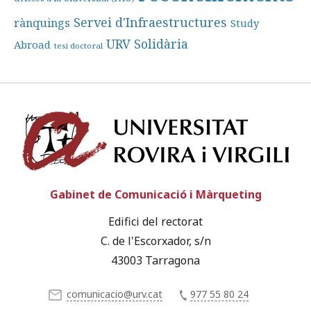
Servei d'Infraestructures
rànquings
Study
URV Solidària
Abroad
tesi doctoral
Univ
Gabinet de Comunicació i Màrqueting
Edifici del rectorat
C. de l'Escorxador, s/n
43003 Tarragona
comunicacio@urv.cat
977 55 80 24