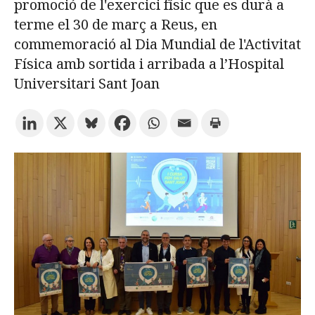
promoció de l'exercici físic que es durà a
terme el 30 de març a Reus, en
Prova la cerca avançada
commemoració al Dia Mundial de l'Activitat
Física amb sortida i arribada a l’Hospital
Universitari Sant Joan
Subscriu-te als butlletins de la URV
Agenda
CATALÀ
ESPAÑOL
ENGLISH