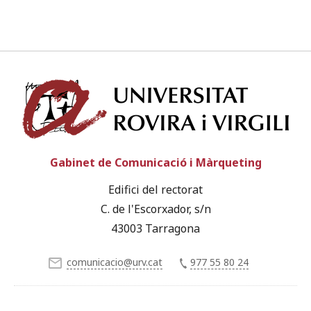
Univ
Gabinet de Comunicació i Màrqueting
Edifici del rectorat
C. de l'Escorxador, s/n
43003 Tarragona
comunicacio@urv.cat
977 55 80 24