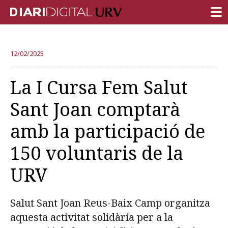
PORTADA
12/02/2025
RECERCA
La I Cursa Fem Salut
DOCÈNCIA
Sant Joan comptarà
INSTITUCIÓ
amb la participació de
VIDA AL CAMPUS
150 voluntaris de la
COMUNITAT URV
URV
REPORTATGES
Més categories
Salut Sant Joan Reus-Baix Camp organitza
aquesta activitat solidària per a la