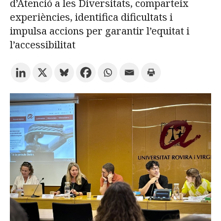
d’Atenció a les Diversitats, comparteix
experiències, identifica dificultats i
Prova la cerca avançada
impulsa accions per garantir l’equitat i
l’accessibilitat
Subscriu-te als butlletins de la URV
Agenda
CATALÀ
ESPAÑOL
ENGLISH