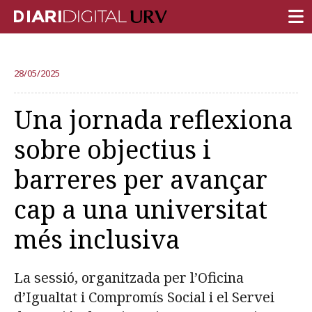
PORTADA
28/05/2025
RECERCA
Una jornada reflexiona
DOCÈNCIA
sobre objectius i
INSTITUCIÓ
barreres per avançar
VIDA AL CAMPUS
cap a una universitat
COMUNITAT URV
més inclusiva
REPORTATGES
Més categories
La sessió, organitzada per l’Oficina
d’Igualtat i Compromís Social i el Servei