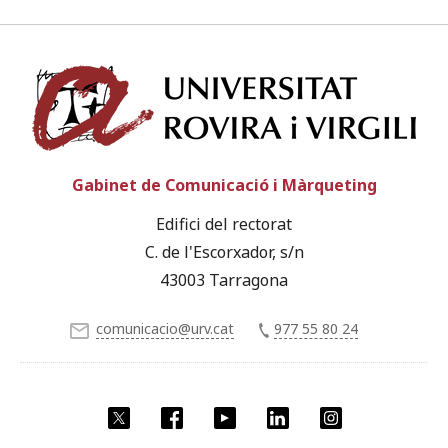
Univ
Gabinet de Comunicació i Màrqueting
Edifici del rectorat
C. de l'Escorxador, s/n
43003 Tarragona
comunicacio@urv.cat
977 55 80 24
X
Facebook
YouTube
LinkedIn
Instagram