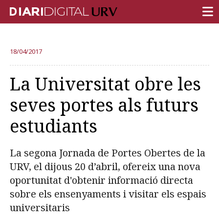
PORTADA
18/04/2017
RECERCA
La Universitat obre les
DOCÈNCIA
seves portes als futurs
INSTITUCIÓ
estudiants
VIDA AL CAMPUS
COMUNITAT URV
La segona Jornada de Portes Obertes de la
REPORTATGES
URV, el dijous 20 d’abril, ofereix una nova
oportunitat d'obtenir informació directa
Més categories
sobre els ensenyaments i visitar els espais
universitaris