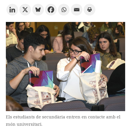
Prova la cerca avançada
Subscriu-te als butlletins de la URV
Agenda
CATALÀ
ESPAÑOL
ENGLISH
Els estudiants de secundària entren en contacte amb el
món universitari.