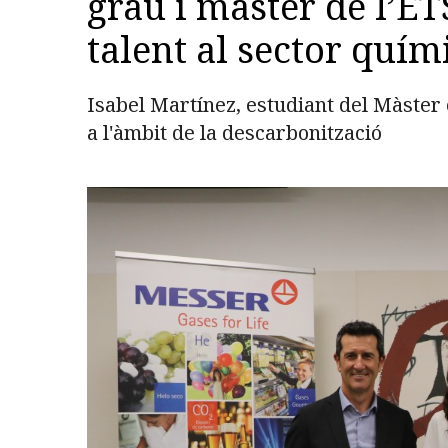
grau i màster de l’E
talent al sector quím
Isabel Martínez, estudiant del Màster 
a l'àmbit de la descarbonització