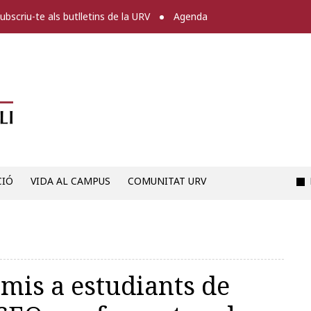
ubscriu-te als butlletins de la URV
Agenda
Diari digital de la URV -
CIÓ
VIDA AL CAMPUS
COMUNITAT URV
emis a estudiants de