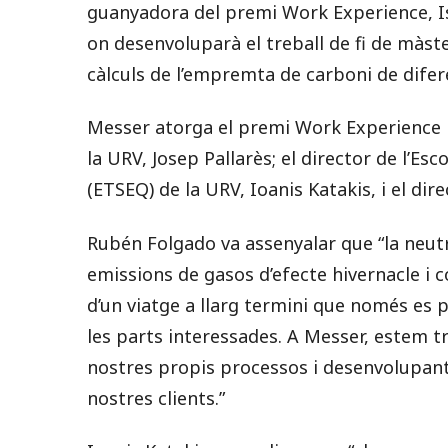
guanyadora del premi Work Experience, Is
on desenvoluparà el treball de fi de màst
càlculs de l’empremta de carboni de difer
Messer atorga el premi Work Experience pe
la URV, Josep Pallarès; el director de l’Es
(ETSEQ) de la URV, Ioanis Katakis, i el di
Rubén Folgado va assenyalar que “la neutra
emissions de gasos d’efecte hivernacle i 
d’un viatge a llarg termini que només e
les parts interessades. A Messer, estem tr
nostres propis processos i desenvolupant 
nostres clients.”