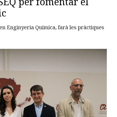
TSEQ per fomentar el
ic
en Enginyeria Química, farà les pràctiques