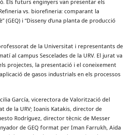
. Els futurs enginyers van presentar els
Refineria vs. biorefineria: comparant la
lè” (GEQ) i “Disseny d’una planta de producció
rofessorat de la Universitat i representants de
 matí al campus Sescelades de la URV. El jurat va
ls projectes, la presentació i el coneixement
aplicació de gasos industrials en els processos
rcilia García, vicerectora de Valorització del
t de la URV; Ioanis Katakis, director de
rnesto Rodríguez, director tècnic de Messer
 guanyador de GEQ format per Iman Farrukh, Aida