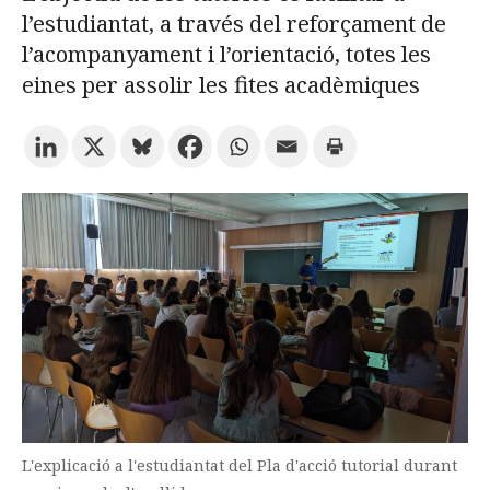
l’estudiantat, a través del reforçament de
l’acompanyament i l’orientació, totes les
Prova la cerca avançada
eines per assolir les fites acadèmiques
Subscriu-te als butlletins de la URV
Agenda
CATALÀ
ESPAÑOL
ENGLISH
L'explicació a l'estudiantat del Pla d'acció tutorial durant