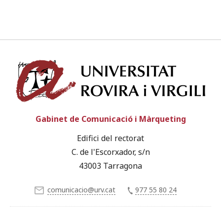
Univ
Gabinet de Comunicació i Màrqueting
Edifici del rectorat
C. de l'Escorxador, s/n
43003 Tarragona
comunicacio@urv.cat
977 55 80 24