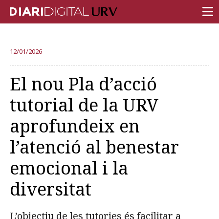
PORTADA
12/01/2026
RECERCA
El nou Pla d’acció
DOCÈNCIA
tutorial de la URV
INSTITUCIÓ
aprofundeix en
VIDA AL CAMPUS
l’atenció al benestar
COMUNITAT URV
emocional i la
REPORTATGES
Més categories
diversitat
L’objectiu de les tutories és facilitar a