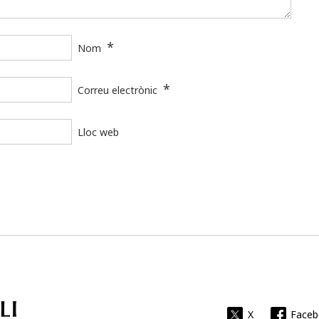
*
Nom
*
Correu electrònic
Lloc web
Universitat Rovira i Virgili
X
Face