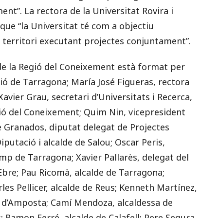
t”. La rectora de la Universitat Rovira i
 que “la Universitat té com a objectiu
 territori executant projectes conjuntament”.
 de la Regió del Coneixement està format per
ió de Tarragona; María José Figueras, rectora
 Xavier Grau, secretari d’Universitats i Recerca,
gió del Coneixement; Quim Nin, vicepresident
e Granados, diputat delegat de Projectes
putació i alcalde de Salou; Oscar Peris,
amp de Tarragona; Xavier Pallarès, delegat del
’Ebre; Pau Ricomà, alcalde de Tarragona;
rles Pellicer, alcalde de Reus; Kenneth Martínez,
e d’Amposta; Camí Mendoza, alcaldessa de
s; Ramon Ferré, alcalde de Calafell; Pere Segura,