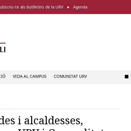
ubscriu-te als butlletins de la URV
Agenda
Diari digital de la URV -
CIÓ
VIDA AL CAMPUS
COMUNITAT URV
es i alcaldesses,