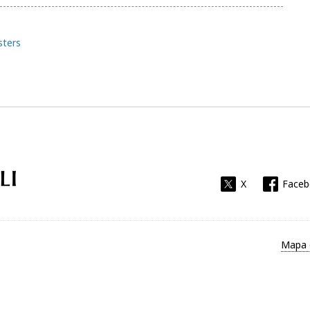
ters
Universitat Rovira i Virgili
X
Face
Mapa 