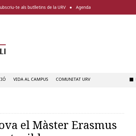
ubscriu-te als butlletins de la URV
Agenda
Diari digital de la URV -
CIÓ
VIDA AL CAMPUS
COMUNITAT URV
ova el Màster Erasmus