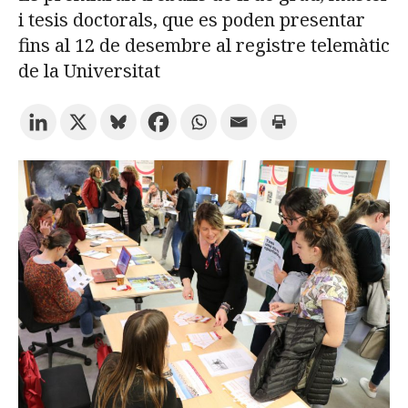
i tesis doctorals, que es poden presentar
fins al 12 de desembre al registre telemàtic
Prova la cerca avançada
de la Universitat
Subscriu-te als butlletins de la URV
Agenda
CATALÀ
ESPAÑOL
ENGLISH