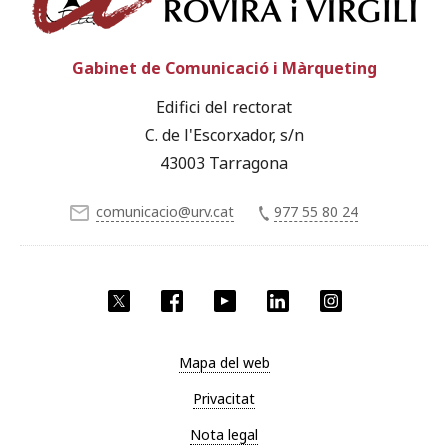
Gabinet de Comunicació i Màrqueting
Edifici del rectorat
C. de l'Escorxador, s/n
43003 Tarragona
comunicacio@urv.cat
977 55 80 24
X
Facebook
YouTube
LinkedIn
Instagram
Mapa del web
Privacitat
Nota legal