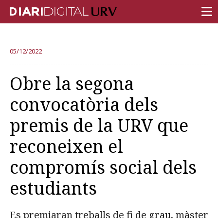
PORTADA
05/12/2022
RECERCA
Obre la segona
DOCÈNCIA
convocatòria dels
INSTITUCIÓ
premis de la URV que
VIDA AL CAMPUS
reconeixen el
COMUNITAT URV
compromís social dels
REPORTATGES
Més categories
estudiants
Es premiaran treballs de fi de grau, màster