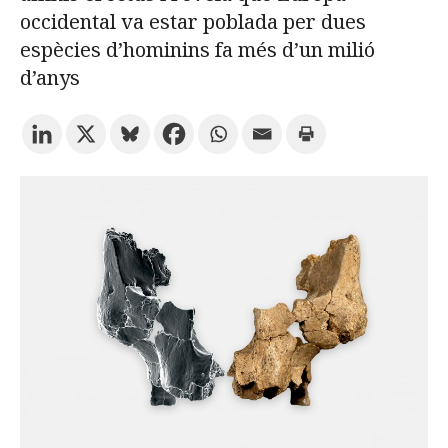
occidental va estar poblada per dues
espècies d’hominins fa més d’un milió
Prova la cerca avançada
d’anys
Subscriu-te als butlletins de la URV
Agenda
CATALÀ
ESPAÑOL
ENGLISH