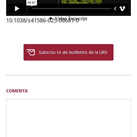
Referència: Huguet, R. et al. The earliest
human face of Western Europe. Nature. DOI:
10.1038/s41586-025-08681-0
Subscriu-te als butlletins de la URV
COMENTA