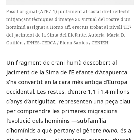
Fòssil original (ATE7-1) juntament al costat dret reflectit
mitjançant tècniques d'imatge 3D virtual del rostre d'un
homínid assignat a Homo aff. erectus trobat al nivell TE7
del jaciment de la Sima del Elefante. Autoria: Maria D.
Guillén / IPHES-CERCA / Elena Santos / CENIEH.
Un fragment de crani humà descobert al
jaciment de la Sima de l’Elefante d’Atapuerca
s’ha convertit en la cara més antiga d’Europa
occidental. Les restes, d’entre 1,1 i 1,4 milions
d’anys d’antiguitat, representen una peça clau
per comprendre les primeres migracions i
l’evolució dels hominins —subfamília
d’homínids a què pertany el gènere
homo
, és a
dir, els humans— al continent europeu durant