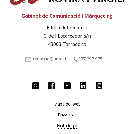
Gabinet de Comunicació i Màrqueting
Edifici del rectorat
C. de l'Escorxador, s/n
43003 Tarragona
redaccio@urv.cat
977 297 975
X
Facebook
YouTube
LinkedIn
Instagram
Mapa del web
Privacitat
Nota legal