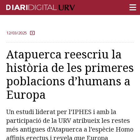
PORTADA
12/03/2025
RECERCA
Atapuerca reescriu la
DOCÈNCIA
història de les primeres
INSTITUCIÓ
poblacions d’humans a
VIDA AL CAMPUS
Europa
COMUNITAT URV
REPORTATGES
Un estudi liderat per l’IPHES i amb la
Més categories
participació de la URV atribueix les restes
més antigues d’Atapuerca a l’espècie Homo
affinis erectus i revela que Europa