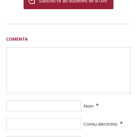
Subscriu-te als butlletins de la URV
COMENTA
*
Nom
*
Correu electrònic