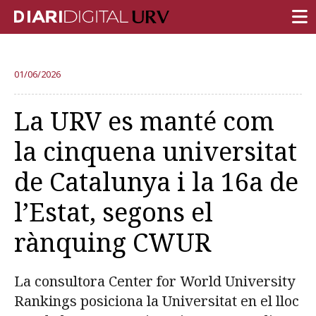
PORTADA
01/06/2026
RECERCA
La URV es manté com
DOCÈNCIA
la cinquena universitat
INSTITUCIÓ
de Catalunya i la 16a de
VIDA AL CAMPUS
l’Estat, segons el
COMUNITAT URV
rànquing CWUR
REPORTATGES
Més categories
La consultora Center for World University
Rankings posiciona la Universitat en el lloc