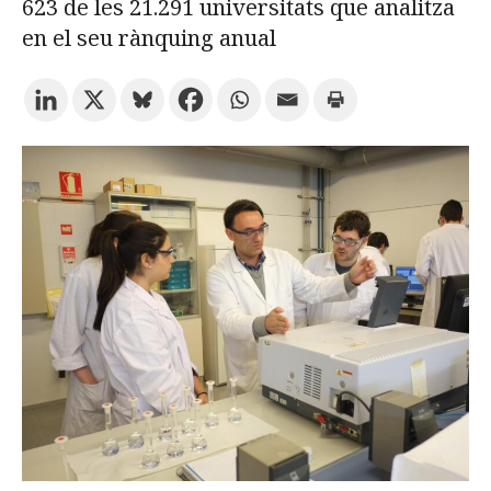
623 de les 21.291 universitats que analitza
en el seu rànquing anual
Prova la cerca avançada
Subscriu-te als butlletins de la URV
Agenda
CATALÀ
ESPAÑOL
ENGLISH