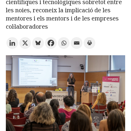
científiques i tecnològiques sobretot entre
les noies, reconeix la implicació de les
Prova la cerca avançada
mentores i els mentors i de les empreses
col·laboradores
Subscriu-te als butlletins de la URV
Agenda
CATALÀ
ESPAÑOL
ENGLISH