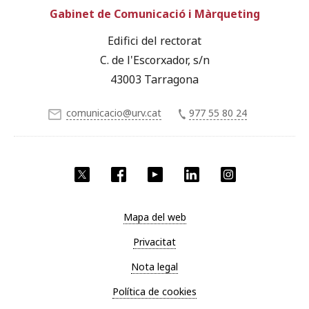
Gabinet de Comunicació i Màrqueting
Edifici del rectorat
C. de l'Escorxador, s/n
43003 Tarragona
comunicacio@urv.cat
977 55 80 24
X
Facebook
YouTube
LinkedIn
Instagram
Mapa del web
Privacitat
Nota legal
Política de cookies