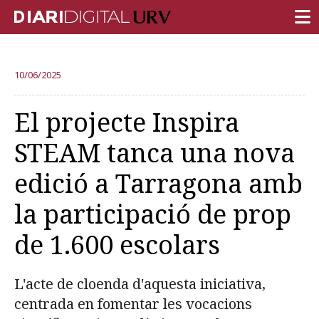
PORTADA
10/06/2025
RECERCA
El projecte Inspira
DOCÈNCIA
STEAM tanca una nova
INSTITUCIÓ
edició a Tarragona amb
VIDA AL CAMPUS
la participació de prop
COMUNITAT URV
de 1.600 escolars
REPORTATGES
Més categories
L'acte de cloenda d'aquesta iniciativa,
centrada en fomentar les vocacions