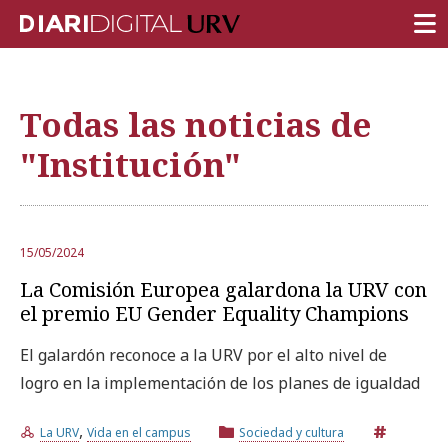
PORTADA
Todas las noticias de
INVESTIGACIÓN
"Institución"
DOCENCIA
INSTITUCIÓN
VIDA EN EL CAMPUS
15/05/2024
La Comisión Europea galardona la URV con
COMUNIDAD URV
el premio EU Gender Equality Champions
REPORTAJES
El galardón reconoce a la URV por el alto nivel de
Ámbitos universitarios
logro en la implementación de los planes de igualdad
,
La URV
Vida en el campus
Sociedad y cultura