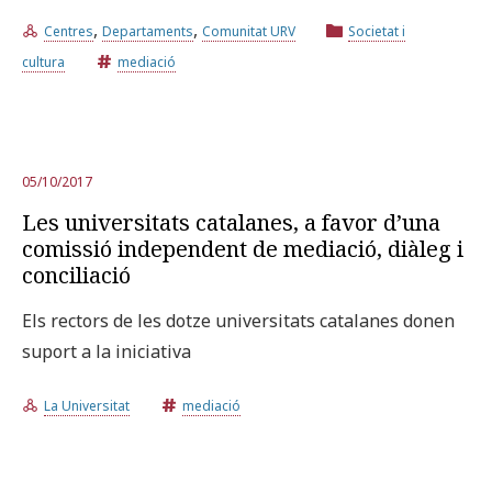
,
,
Centres
Departaments
Comunitat URV
Societat i
Prova la cerca avançada
cultura
mediació
Subscriu-te als butlletins de la URV
Agenda
05/10/2017
Les universitats catalanes, a favor d’una
CATALÀ
ESPAÑOL
ENGLISH
comissió independent de mediació, diàleg i
conciliació
Els rectors de les dotze universitats catalanes donen
suport a la iniciativa
La Universitat
mediació