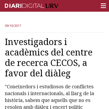
PORTADA
09/10/2017
RECERCA
Investigadors i
DOCÈNCIA
acadèmics del centre
INSTITUCIÓ
de recerca CECOS, a
VIDA AL CAMPUS
favor del diàleg
COMUNITAT URV
REPORTATGES
"Coneixedors i estudiosos de conflictes
Més categories
nacionals i internacionals, al llarg de la
història, sabem que aquells que no es
resolen amb diàleg i encert polític