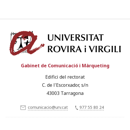
Univ
Gabinet de Comunicació i Màrqueting
Edifici del rectorat
C. de l'Escorxador, s/n
43003 Tarragona
comunicacio@urv.cat
977 55 80 24