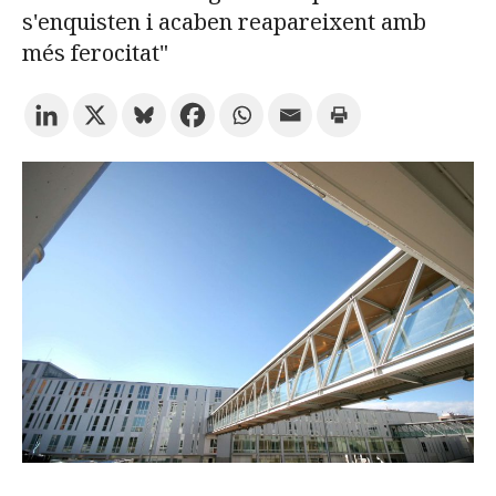
s'enquisten i acaben reapareixent amb
més ferocitat"
Prova la cerca avançada
Subscriu-te als butlletins de la URV
Agenda
CATALÀ
ESPAÑOL
ENGLISH