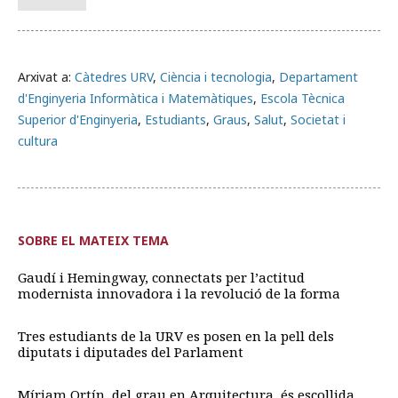
Arxivat a:
Càtedres URV
,
Ciència i tecnologia
,
Departament
d'Enginyeria Informàtica i Matemàtiques
,
Escola Tècnica
Superior d'Enginyeria
,
Estudiants
,
Graus
,
Salut
,
Societat i
cultura
SOBRE EL MATEIX TEMA
Gaudí i Hemingway, connectats per l’actitud
modernista innovadora i la revolució de la forma
Tres estudiants de la URV es posen en la pell dels
diputats i diputades del Parlament
Míriam Ortín, del grau en Arquitectura, és escollida