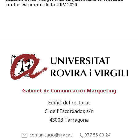
millor estudiant de la URV 2026
Univ
Gabinet de Comunicació i Màrqueting
Edifici del rectorat
C. de l'Escorxador, s/n
43003 Tarragona
comunicacio@urv.cat
977 55 80 24