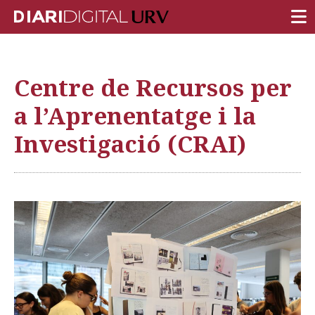
PORTADA
Centre de Recursos per
RECERCA
a l’Aprenentatge i la
DOCÈNCIA
Investigació (CRAI)
INSTITUCIÓ
VIDA AL CAMPUS
COMUNITAT URV
REPORTATGES
Més categories