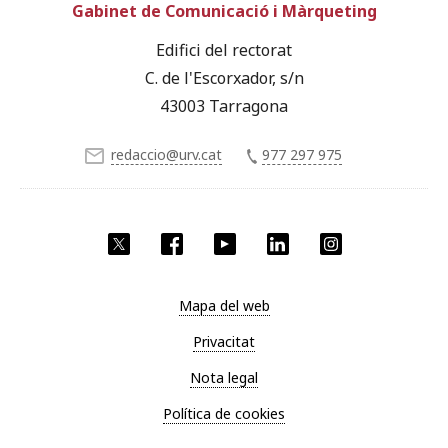
Gabinet de Comunicació i Màrqueting
Edifici del rectorat
C. de l'Escorxador, s/n
43003 Tarragona
redaccio@urv.cat
977 297 975
X
Facebook
YouTube
LinkedIn
Instagram
Mapa del web
Privacitat
Nota legal
Política de cookies