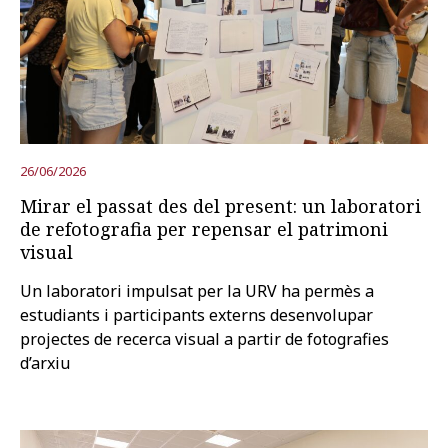
Prova la cerca avançada
Subscriu-te als butlletins de la URV
Agenda
26/06/2026
CATALÀ
ESPAÑOL
ENGLISH
Mirar el passat des del present: un laboratori
de refotografia per repensar el patrimoni
visual
Un laboratori impulsat per la URV ha permès a
estudiants i participants externs desenvolupar
projectes de recerca visual a partir de fotografies
d’arxiu