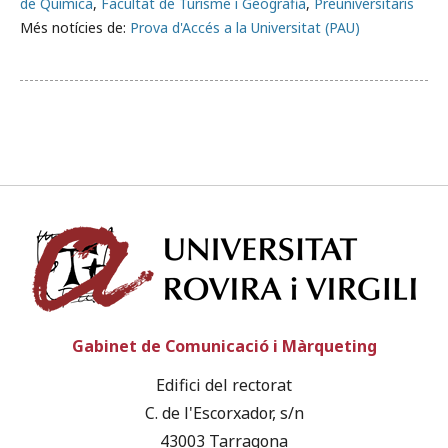
de Química
,
Facultat de Turisme i Geografia
,
Preuniversitaris
Més notícies de:
Prova d'Accés a la Universitat (PAU)
Univ
Gabinet de Comunicació i Màrqueting
Edifici del rectorat
C. de l'Escorxador, s/n
43003 Tarragona