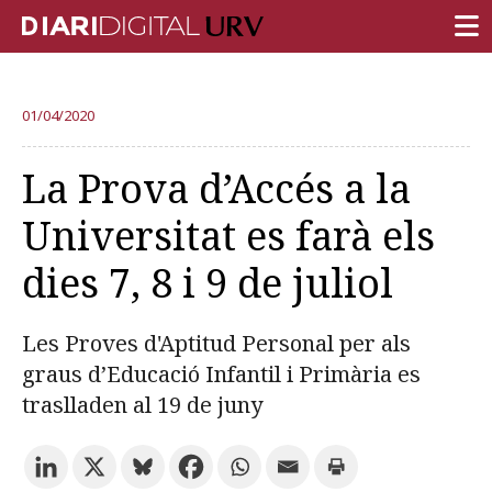
PORTADA
01/04/2020
RECERCA
La Prova d’Accés a la
DOCÈNCIA
Universitat es farà els
INSTITUCIÓ
dies 7, 8 i 9 de juliol
VIDA AL CAMPUS
COMUNITAT URV
Les Proves d'Aptitud Personal per als
REPORTATGES
graus d’Educació Infantil i Primària es
traslladen al 19 de juny
Més categories