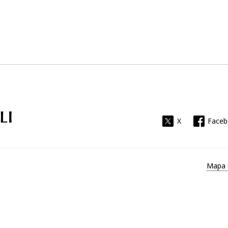
Universitat Rovira i Virgili
X
Face
Mapa 