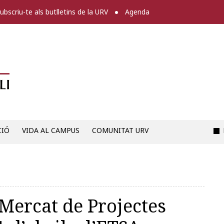
ubscriu-te als butlletins de la URV
Agenda
Diari digital de la URV -
CIÓ
VIDA AL CAMPUS
COMUNITAT URV
 Mercat de Projectes