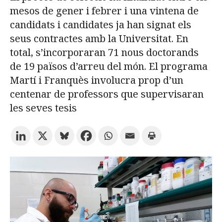
mesos de gener i febrer i una vintena de
candidats i candidates ja han signat els
Prova la cerca avançada
seus contractes amb la Universitat. En
total, s’incorporaran 71 nous doctorands
de 19 països d’arreu del món. El programa
Subscriu-te als butlletins de la URV
Agenda
Martí i Franquès involucra prop d’un
centenar de professors que supervisaran
CATALÀ
ESPAÑOL
ENGLISH
les seves tesis