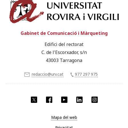
Univ
Gabinet de Comunicació i Màrqueting
Edifici del rectorat
C. de l'Escorxador, s/n
43003 Tarragona
redaccio@urv.cat
977 297 975
X
Facebook
YouTube
LinkedIn
Instagram
Mapa del web
Privacitat