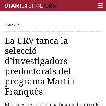
PORTADA
18/02/2021
RECERCA
La URV tanca la
DOCÈNCIA
selecció
INSTITUCIÓ
d’investigadors
VIDA AL CAMPUS
predoctorals del
COMUNITAT URV
programa Martí i
REPORTATGES
Més categories
Franquès
El procés de selecció ha finalitzat entre els