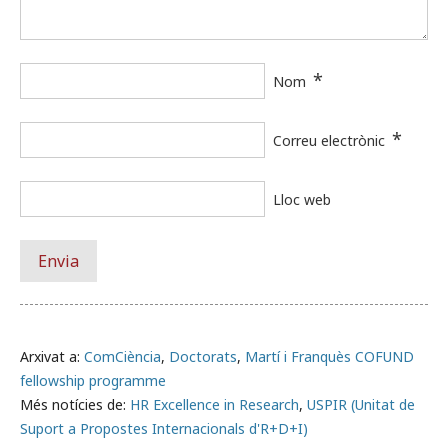
*
Nom
*
Correu electrònic
Lloc web
Arxivat a:
ComCiència
,
Doctorats
,
Martí i Franquès COFUND
fellowship programme
Més notícies de:
HR Excellence in Research
,
USPIR (Unitat de
Suport a Propostes Internacionals d'R+D+I)