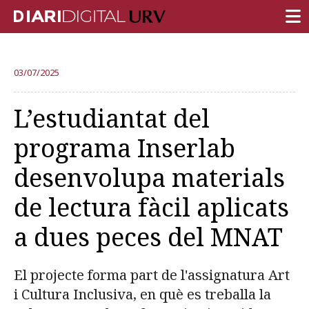
PORTADA
03/07/2025
RECERCA
L’estudiantat del
DOCÈNCIA
programa Inserlab
INSTITUCIÓ
desenvolupa materials
VIDA AL CAMPUS
de lectura fàcil aplicats
COMUNITAT URV
a dues peces del MNAT
REPORTATGES
Més categories
El projecte forma part de l'assignatura Art
i Cultura Inclusiva, en què es treballa la