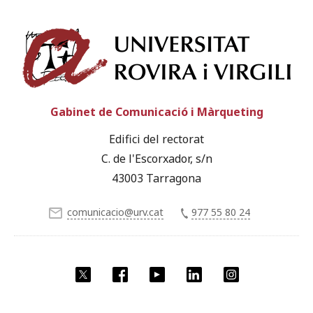
Univ
Gabinet de Comunicació i Màrqueting
Edifici del rectorat
C. de l'Escorxador, s/n
43003 Tarragona
comunicacio@urv.cat
977 55 80 24
X
Facebook
YouTube
LinkedIn
Instagram