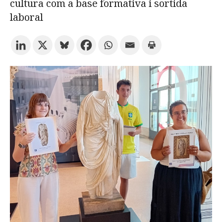
cultura com a base formativa i sortida
laboral
Prova la cerca avançada
Subscriu-te als butlletins de la URV
Agenda
CATALÀ
ESPAÑOL
ENGLISH