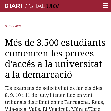
PORTADA
08/06/2021
RECERCA
Més de 3.500 estudiants
DOCÈNCIA
comencen les proves
INSTITUCIÓ
d’accés a la universitat
VIDA AL CAMPUS
a la demarcació
COMUNITAT URV
REPORTATGES
Els examens de selectivitat es fan els dies
Més categories
8, 9, 10 i 11 de juny i tenen lloc en vint
tribunals distribuit entre Tarragona, Reus,
Vila-seca, Valls, El Vendrell, Móra d'Ebre,