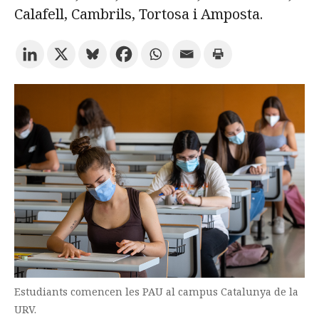
Calafell, Cambrils, Tortosa i Amposta.
Prova la cerca avançada
Subscriu-te als butlletins de la URV
Agenda
CATALÀ
ESPAÑOL
ENGLISH
Estudiants comencen les PAU al campus Catalunya de la
URV.