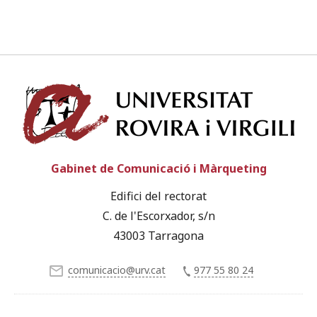
Univ
Gabinet de Comunicació i Màrqueting
Edifici del rectorat
C. de l'Escorxador, s/n
43003 Tarragona
comunicacio@urv.cat
977 55 80 24