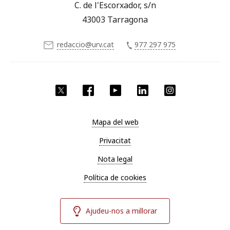
C. de l'Escorxador, s/n
43003 Tarragona
redaccio@urv.cat
977 297 975
X
Facebook
YouTube
LinkedIn
Instagram
Mapa del web
Privacitat
Nota legal
Política de cookies
Ajudeu-nos a millorar