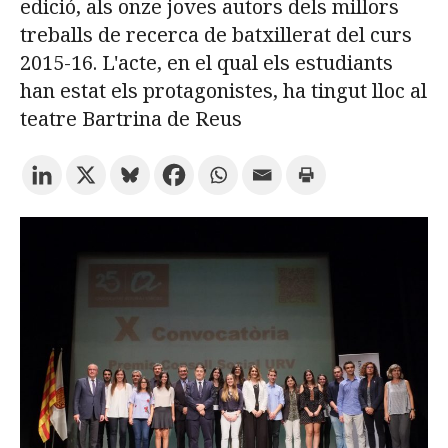
edició, als onze joves autors dels millors
treballs de recerca de batxillerat del curs
Prova la cerca avançada
2015-16. L'acte, en el qual els estudiants
han estat els protagonistes, ha tingut lloc al
teatre Bartrina de Reus
Subscriu-te als butlletins de la URV
Agenda
CATALÀ
ESPAÑOL
ENGLISH