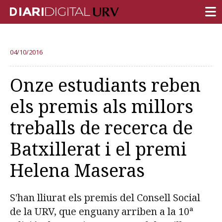
PORTADA
04/10/2016
RECERCA
Onze estudiants reben
DOCÈNCIA
els premis als millors
INSTITUCIÓ
treballs de recerca de
VIDA AL CAMPUS
Batxillerat i el premi
COMUNITAT URV
Helena Maseras
REPORTATGES
Més categories
S'han lliurat els premis del Consell Social
de la URV, que enguany arriben a la 10ª