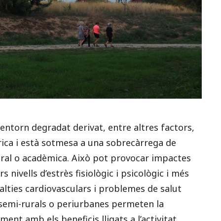
entorn degradat derivat, entre altres factors,
ica i està sotmesa a una sobrecàrrega de
boral o acadèmica. Això pot provocar impactes
 nivells d’estrès fisiològic i psicològic i més
alties cardiovasculars i problemes de salut
 semi-rurals o periurbanes permeten la
ent amb els beneficis lligats a l’activitat