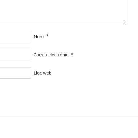
*
Nom
*
Correu electrònic
Lloc web
Universitat Rovira i Virgili