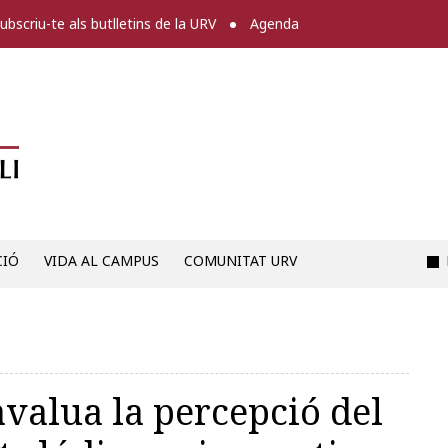
ubscriu-te als butlletins de la URV
Agenda
Diari digital de la URV -
CIÓ
VIDA AL CAMPUS
COMUNITAT URV
avalua la percepció del