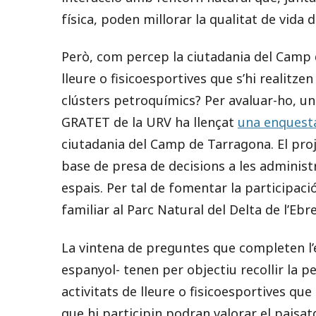
física, poden millorar la qualitat de vida d
Però, com percep la ciutadania del Camp d
lleure o fisicoesportives que s’hi realit
clústers petroquímics? Per avaluar-ho, un
GRATET de la URV ha llençat
una enquesta
ciutadania del Camp de Tarragona. El pro
base de presa de decisions a les administ
espais. Per tal de fomentar la participació
familiar al Parc Natural del Delta de l’Ebre
La vintena de preguntes que completen l’
espanyol- tenen per objectiu recollir la p
activitats de lleure o fisicoesportives que
que hi participin podran valorar el paisat