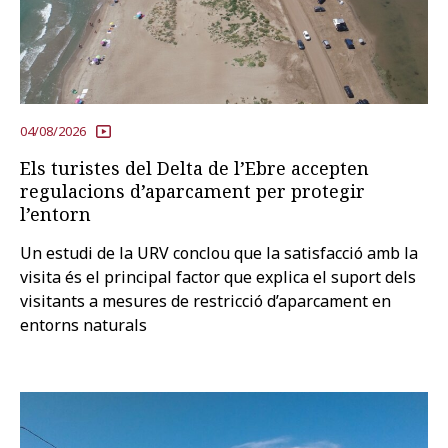
Prova la cerca avançada
Subscriu-te als butlletins de la URV
Agenda
04/08/2026
Els turistes del Delta de l’Ebre accepten
regulacions d’aparcament per protegir
CATALÀ
ESPAÑOL
ENGLISH
l’entorn
Un estudi de la URV conclou que la satisfacció amb la
visita és el principal factor que explica el suport dels
visitants a mesures de restricció d’aparcament en
entorns naturals