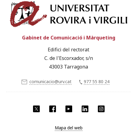
Univ
Gabinet de Comunicació i Màrqueting
Edifici del rectorat
C. de l'Escorxador, s/n
43003 Tarragona
comunicacio@urv.cat
977 55 80 24
X
Facebook
YouTube
LinkedIn
Instagram
Mapa del web