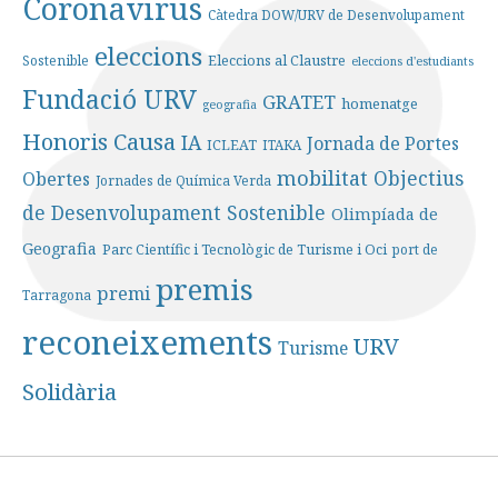
Coronavirus
Càtedra DOW/URV de Desenvolupament
eleccions
Sostenible
Eleccions al Claustre
eleccions d'estudiants
Fundació URV
GRATET
homenatge
geografia
Honoris Causa
IA
Jornada de Portes
ICLEAT
ITAKA
mobilitat
Objectius
Obertes
Jornades de Química Verda
de Desenvolupament Sostenible
Olimpíada de
Geografia
Parc Científic i Tecnològic de Turisme i Oci
port de
premis
premi
Tarragona
reconeixements
URV
Turisme
Solidària