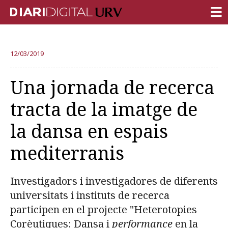
PORTADA
12/03/2019
RECERCA
Una jornada de recerca
DOCÈNCIA
tracta de la imatge de
INSTITUCIÓ
la dansa en espais
VIDA AL CAMPUS
mediterranis
COMUNITAT URV
REPORTATGES
Investigadors i investigadores de diferents
Més categories
universitats i instituts de recerca
participen en el projecte "Heterotopies
Corèutiques: Dansa i
performance
en la