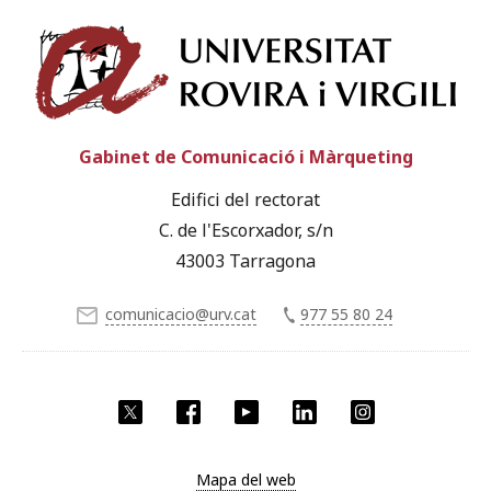
Univ
Gabinet de Comunicació i Màrqueting
Edifici del rectorat
C. de l'Escorxador, s/n
43003 Tarragona
comunicacio@urv.cat
977 55 80 24
X
Facebook
YouTube
LinkedIn
Instagram
Mapa del web