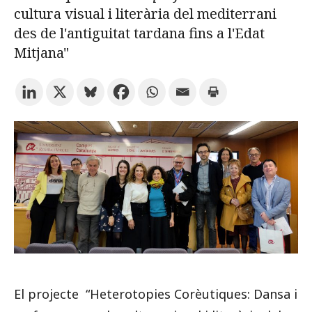
cultura visual i literària del mediterrani
des de l'antiguitat tardana fins a l'Edat
Prova la cerca avançada
Mitjana"
Subscriu-te als butlletins de la URV
Agenda
CATALÀ
ESPAÑOL
ENGLISH
El projecte “Heterotopies Corèutiques: Dansa i