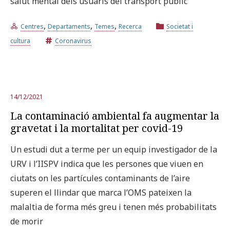
salut mental dels usuaris del transport públic
,
,
,
Centres
Departaments
Temes
Recerca
Societat i
cultura
Coronavirus
14/12/2021
La contaminació ambiental fa augmentar la
gravetat i la mortalitat per covid-19
Un estudi dut a terme per un equip investigador de la
URV i l’IISPV indica que les persones que viuen en
ciutats on les partícules contaminants de l’aire
superen el llindar que marca l’OMS pateixen la
malaltia de forma més greu i tenen més probabilitats
de morir