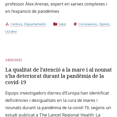
professor Àlex Arenas, expert en xarxes complexes i
en l’expansió de pandèmies
Prova la cerca avançada
,
,
,
Centres
Departaments
Salut
Coronavirus
Opinió
Ucraïna
Subscriu-te als butlletins de la URV
Agenda
CATALÀ
ESPAÑOL
ENGLISH
24/02/2022
La qualitat de l’atenció a la mare i al nounat
s’ha deteriorat durant la pandèmia de la
covid-19
Equips investigadors d’arreu d’Europa han identificat
deficiències i desigualtats en la cura de mares i
nounats durant la pandèmia de la covid-19, segons un
estudi publicat a The Lancet Regional Health. La