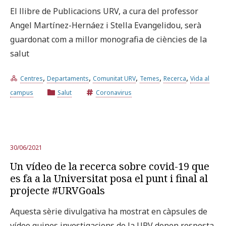
El llibre de Publicacions URV, a cura del professor
Angel Martínez-Hernáez i Stella Evangelidou, serà
guardonat com a millor monografia de ciències de la
salut
,
,
,
,
,
Centres
Departaments
Comunitat URV
Temes
Recerca
Vida al
campus
Salut
Coronavirus
30/06/2021
Un vídeo de la recerca sobre covid-19 que
es fa a la Universitat posa el punt i final al
projecte #URVGoals
Aquesta sèrie divulgativa ha mostrat en càpsules de
vídeo quines investigacions de la URV donen resposta