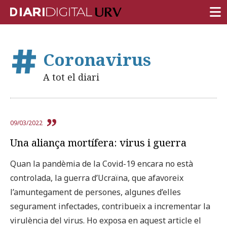
PORTADA
Coronavirus
RECERCA
A tot el diari
DOCÈNCIA
INSTITUCIÓ
09/03/2022
VIDA AL CAMPUS
Una aliança mortífera: virus i guerra
COMUNITAT URV
Quan la pandèmia de la Covid-19 encara no està
REPORTATGES
controlada, la guerra d’Ucraïna, que afavoreix
Més categories
l’amuntegament de persones, algunes d’elles
segurament infectades, contribueix a incrementar la
virulència del virus. Ho exposa en aquest article el