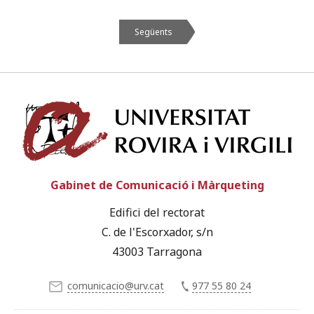
Següents
Univ
Gabinet de Comunicació i Màrqueting
Edifici del rectorat
C. de l'Escorxador, s/n
43003 Tarragona
comunicacio@urv.cat
977 55 80 24