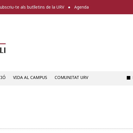
ubscriu-te als butlletins de la URV
Agenda
Diari digital de la URV -
CIÓ
VIDA AL CAMPUS
COMUNITAT URV