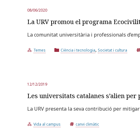
08/06/2020
La URV promou el programa Ecocivilitz
La comunitat universitària i professionals d’em
,
Temes
Ciència i tecnologia
Societat i cultura
12/12/2019
Les universitats catalanes s’alien per p
La URV presenta la seva contribució per mitigar 
Vida al campus
canvi climàtic