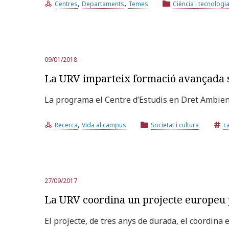
,
,
Centres
Departaments
Temes
Ciència i tecnologi
09/01/2018
La URV imparteix formació avançada s
La programa el Centre d’Estudis en Dret Ambienta
,
Recerca
Vida al campus
Societat i cultura
ca
27/09/2017
La URV coordina un projecte europeu pe
El projecte, de tres anys de durada, el coordina 