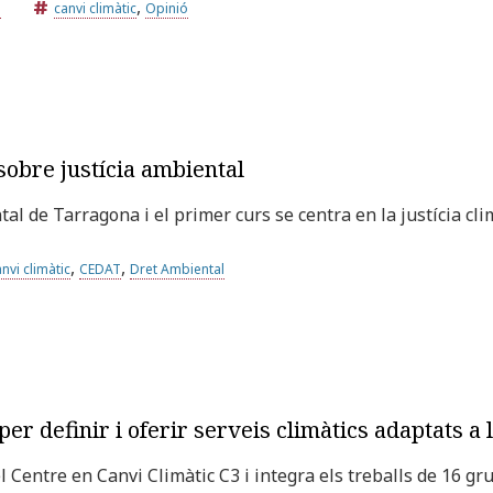
,
a
canvi climàtic
Opinió
obre justícia ambiental
l de Tarragona i el primer curs se centra en la justícia cli
,
,
nvi climàtic
CEDAT
Dret Ambiental
r definir i oferir serveis climàtics adaptats a l
el Centre en Canvi Climàtic C3 i integra els treballs de 16 g