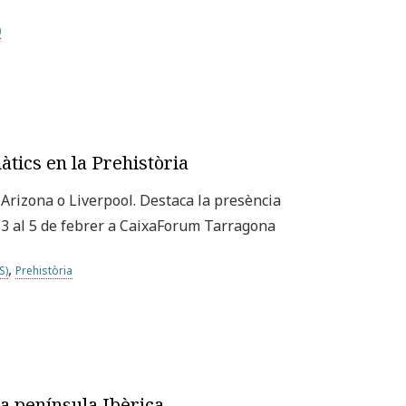
)
tics en la Prehistòria
 Arizona o Liverpool. Destaca la presència
el 3 al 5 de febrer a CaixaForum Tarragona
,
S)
Prehistòria
la península Ibèrica