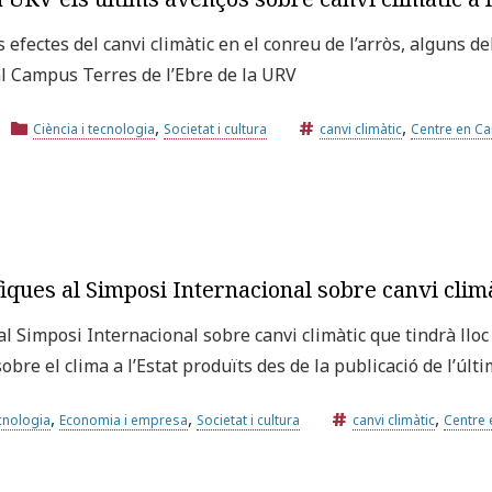
ls efectes del canvi climàtic en el conreu de l’arròs, alguns 
l Campus Terres de l’Ebre de la URV
,
,
Ciència i tecnologia
Societat i cultura
canvi climàtic
Centre en Can
iques al Simposi Internacional sobre canvi clim
l Simposi Internacional sobre canvi climàtic que tindrà lloc 
obre el clima a l’Estat produïts des de la publicació de l’últ
,
,
,
ecnologia
Economia i empresa
Societat i cultura
canvi climàtic
Centre 