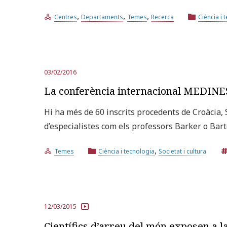
,
,
,
Centres
Departaments
Temes
Recerca
Ciència i 
03/02/2016
La conferència internacional MEDINES 
Hi ha més de 60 inscrits procedents de Croàcia, 
d’especialistes com els professors Barker o Bart
,
Temes
Ciència i tecnologia
Societat i cultura
12/03/2015
Científics d’arreu del món exposen a l