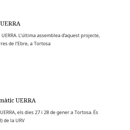
te UERRA
u UERRA. L’última assemblea d’aquest projecte,
res de l’Ebre, a Tortosa
limàtic UERRA
UERRA, els dies 27 i 28 de gener a Tortosa. És
3) de la URV