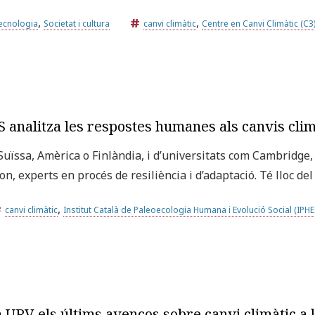
,
,
tecnologia
Societat i cultura
canvi climàtic
Centre en Canvi Climàtic (C3
analitza les respostes humanes als canvis climà
Suïssa, Amèrica o Finlàndia, i d’universitats com Cambridge,
on, experts en procés de resiliència i d’adaptació. Té lloc d
,
canvi climàtic
Institut Català de Paleoecologia Humana i Evolució Social (IPHE
a URV els últims avenços sobre canvi climàtic a 