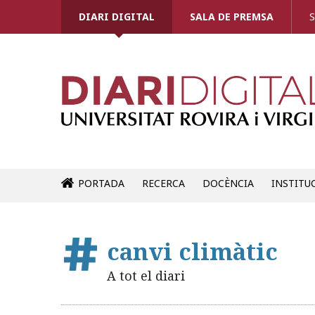
DIARI DIGITAL
SALA DE PREMSA
S
PORTADA
RECERCA
DOCÈNCIA
INSTITU
canvi climàtic
A tot el diari