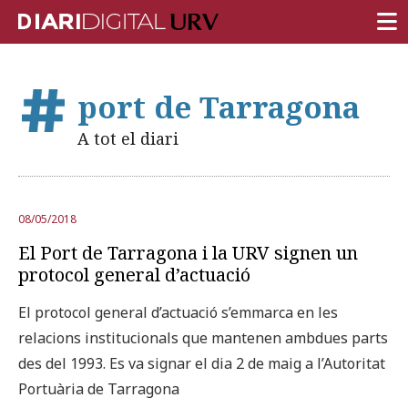
PORTADA
port de Tarragona
RECERCA
A tot el diari
DOCÈNCIA
INSTITUCIÓ
08/05/2018
VIDA AL CAMPUS
El Port de Tarragona i la URV signen un
COMUNITAT URV
protocol general d’actuació
REPORTATGES
El protocol general d’actuació s’emmarca en les
relacions institucionals que mantenen ambdues parts
Més categories
des del 1993. Es va signar el dia 2 de maig a l’Autoritat
Portuària de Tarragona