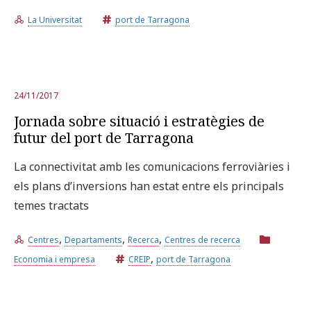
La Universitat
port de Tarragona
Prova la cerca avançada
Subscriu-te als butlletins de la URV
Agenda
24/11/2017
Jornada sobre situació i estratègies de
futur del port de Tarragona
CATALÀ
ESPAÑOL
ENGLISH
La connectivitat amb les comunicacions ferroviàries i
els plans d’inversions han estat entre els principals
temes tractats
,
,
,
Centres
Departaments
Recerca
Centres de recerca
,
Economia i empresa
CREIP
port de Tarragona