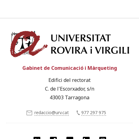
Univ
Gabinet de Comunicació i Màrqueting
Edifici del rectorat
C. de l'Escorxador, s/n
43003 Tarragona
redaccio@urv.cat
977 297 975