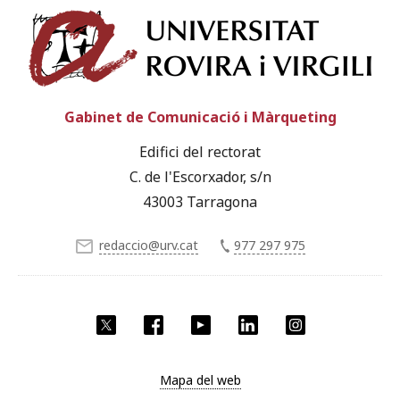
Univ
Gabinet de Comunicació i Màrqueting
Edifici del rectorat
C. de l'Escorxador, s/n
43003 Tarragona
redaccio@urv.cat
977 297 975
X
Facebook
YouTube
LinkedIn
Instagram
Mapa del web