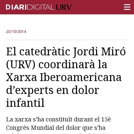
PORTADA
23/10/2014
RECERCA
El catedràtic Jordi Miró
DOCÈNCIA
(URV) coordinarà la
INSTITUCIÓ
Xarxa Iberoamericana
VIDA AL CAMPUS
d’experts en dolor
COMUNITAT URV
infantil
REPORTATGES
Més categories
La xarxa s’ha constituït durant el 15è
Congrés Mundial del dolor que s’ha