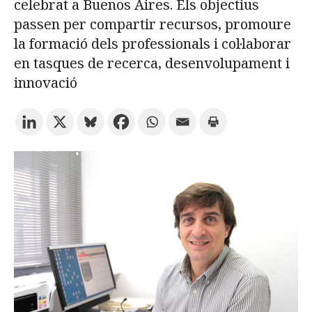
celebrat a Buenos Aires. Els objectius
passen per compartir recursos, promoure
Prova la cerca avançada
la formació dels professionals i col·laborar
en tasques de recerca, desenvolupament i
innovació
Subscriu-te als butlletins de la URV
Agenda
CATALÀ
ESPAÑOL
ENGLISH