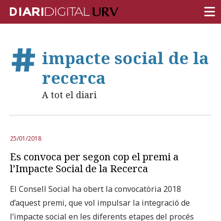
PORTADA
impacte social de la
RECERCA
recerca
DOCÈNCIA
A tot el diari
INSTITUCIÓ
VIDA AL CAMPUS
25/01/2018
COMUNITAT URV
Es convoca per segon cop el premi a
REPORTATGES
l’Impacte Social de la Recerca
Més categories
El Consell Social ha obert la convocatòria 2018
d’aquest premi, que vol impulsar la integració de
l’impacte social en les diferents etapes del procés