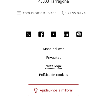
43003 Tarragona
comunicacio@urv.cat
977 55 80 24
X
Facebook
YouTube
LinkedIn
Instagram
Mapa del web
Privacitat
Nota legal
Política de cookies
Ajudeu-nos a millorar