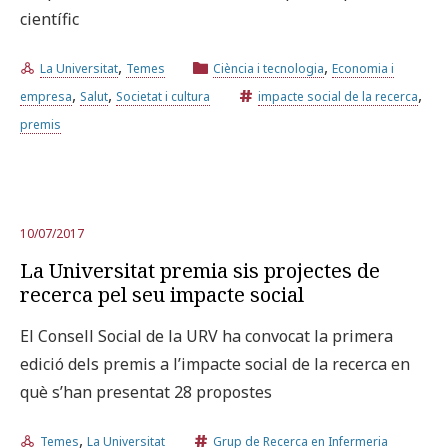
científic
Prova la cerca avançada
,
,
La Universitat
Temes
Ciència i tecnologia
Economia i
,
,
,
empresa
Salut
Societat i cultura
impacte social de la recerca
premis
Subscriu-te als butlletins de la URV
Agenda
CATALÀ
ESPAÑOL
ENGLISH
10/07/2017
La Universitat premia sis projectes de
recerca pel seu impacte social
El Consell Social de la URV ha convocat la primera
edició dels premis a l’impacte social de la recerca en
què s’han presentat 28 propostes
,
Temes
La Universitat
Grup de Recerca en Infermeria