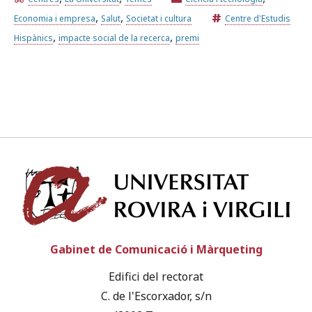
,
,
Economia i empresa
Salut
Societat i cultura
Centre d'Estudis
,
,
Hispànics
impacte social de la recerca
premi
Univ
Gabinet de Comunicació i Màrqueting
Edifici del rectorat
C. de l'Escorxador, s/n