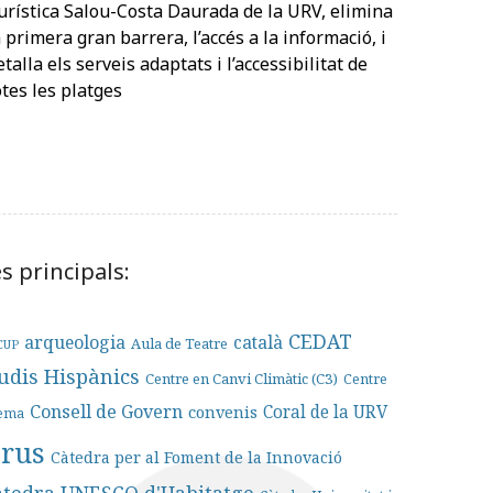
urística Salou-Costa Daurada de la URV, elimina
a primera gran barrera, l’accés a la informació, i
etalla els serveis adaptats i l’accessibilitat de
otes les platges
s principals:
CEDAT
arqueologia
català
Aula de Teatre
CUP
tudis Hispànics
Centre en Canvi Climàtic (C3)
Centre
Consell de Govern
convenis
Coral de la URV
nema
irus
Càtedra per al Foment de la Innovació