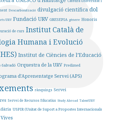
àtedra UNESCO d'Habitatge
Càtedra Universitat i
dol
divulgació científica
ment
Descarbonització
Fundació URV
Honoris
GRESEPIA
gènere
orts URV
Institut Català de
uració de curs
logia Humana i Evolució
PHES)
Institut de Ciències de l’Educació
Orquestra de la URV
s-Salvadó
Predimed
ograma d'Aprenentatge Servei (APS)
ixements
Servei
rànquings
ures
Servei de Recursos Educatius
Study Abroad
TalentURV
idària
USPIR (Unitat de Suport a Propostes Internacionals
 Vives