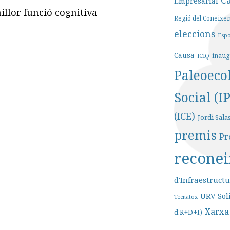
C
Empresarial
llor funció cognitiva
Regió del Coneixe
eleccions
Esp
Causa
inaug
ICIQ
Paleoeco
Social (I
(ICE)
Jordi Sala
premis
Pr
recone
d'Infraestruct
URV Sol
Tecnatox
Xarxa
d'R+D+I)