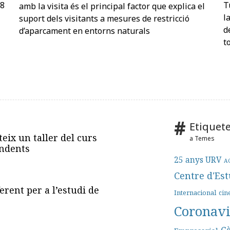
28
T
amb la visita és el principal factor que explica el
l
suport dels visitants a mesures de restricció
d
d’aparcament en entorns naturals
t
Etiquete
eix un taller del curs
a Temes
endents
25 anys URV
A
Centre d'Es
rent per a l’estudi de
Internacional
ci
Coronav