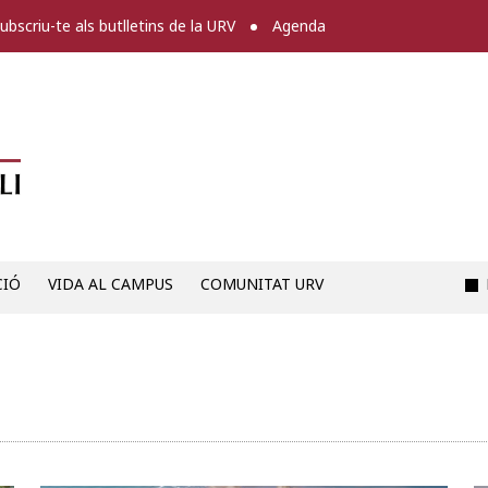
ubscriu-te als butlletins de la URV
Agenda
Diari digital de la URV -
CIÓ
VIDA AL CAMPUS
COMUNITAT URV