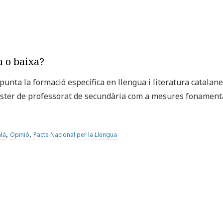
a o baixa?
apunta la formació específica en llengua i literatura catala
àster de professorat de secundària com a mesures fonamenta
,
,
alà
Opinió
Pacte Nacional per la Llengua