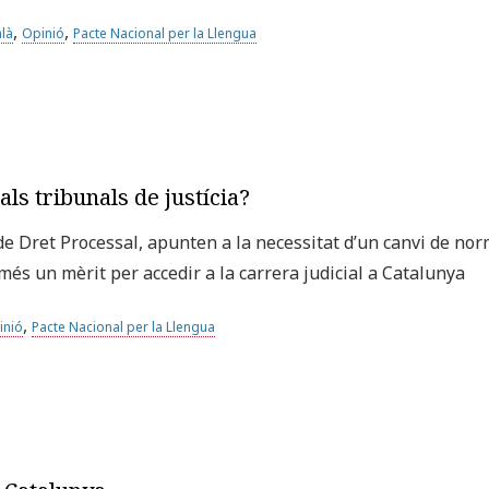
,
,
alà
Opinió
Pacte Nacional per la Llengua
 als tribunals de justícia?
de Dret Processal, apunten a la necessitat d’un canvi de no
més un mèrit per accedir a la carrera judicial a Catalunya
,
inió
Pacte Nacional per la Llengua