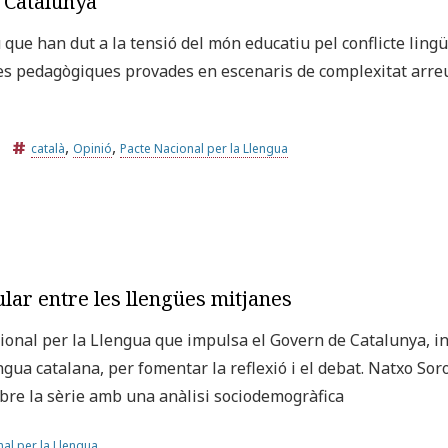
a Catalunya
ue han dut a la tensió del món educatiu pel conflicte lingüí
s pedagògiques provades en escenaris de complexitat arreu 
,
,
català
Opinió
Pacte Nacional per la Llengua
cular entre les llengües mitjanes
onal per la Llengua que impulsa el Govern de Catalunya, inic
ngua catalana, per fomentar la reflexió i el debat. Natxo Sor
obre la sèrie amb una anàlisi sociodemogràfica
al per la Llengua