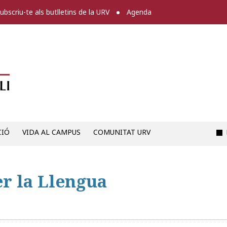
ubscriu-te als butlletins de la URV
Agenda
Diari digital de la URV -
CIÓ
VIDA AL CAMPUS
COMUNITAT URV
er la Llengua