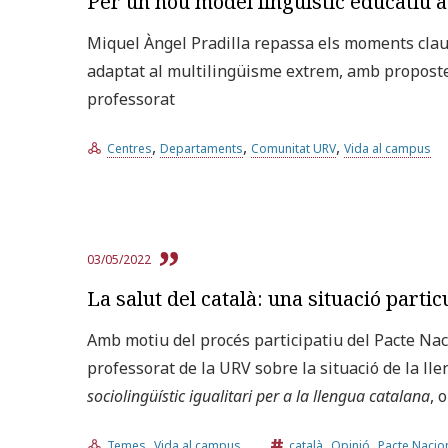
Per un nou model lingüístic educatiu 
Miquel Àngel Pradilla repassa els moments clau q
adaptat al multilingüisme extrem, amb proposte
professorat
,
,
,
Centres
Departaments
Comunitat URV
Vida al campus
03/05/2022
La salut del català: una situació parti
Amb motiu del procés participatiu del Pacte Naci
professorat de la URV sobre la situació de la lle
sociolingüístic igualitari per a la llengua catalana
, 
,
,
,
Temes
Vida al campus
català
Opinió
Pacte Nacion