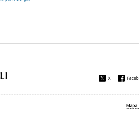
Universitat Rovira i Virgili
X
Face
Mapa 