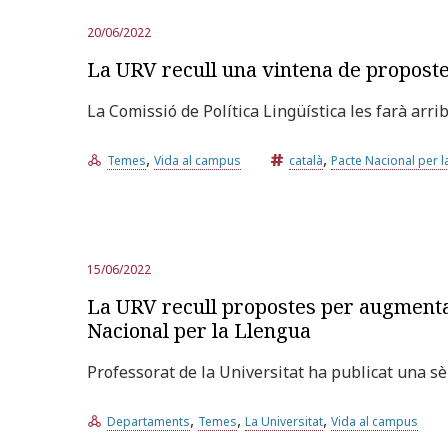
20/06/2022
La URV recull una vintena de propostes
La Comissió de Política Lingüística les farà arri
,
,
Temes
Vida al campus
català
Pacte Nacional per l
15/06/2022
La URV recull propostes per augmentar l
Nacional per la Llengua
Professorat de la Universitat ha publicat una sè
,
,
,
Departaments
Temes
La Universitat
Vida al campus