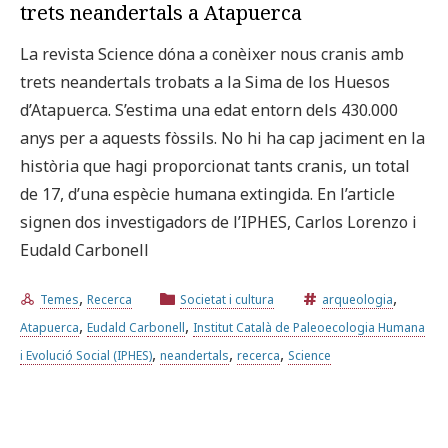
trets neandertals a Atapuerca
La revista Science dóna a conèixer nous cranis amb
trets neandertals trobats a la Sima de los Huesos
d’Atapuerca. S’estima una edat entorn dels 430.000
anys per a aquests fòssils. No hi ha cap jaciment en la
història que hagi proporcionat tants cranis, un total
de 17, d’una espècie humana extingida. En l’article
signen dos investigadors de l’IPHES, Carlos Lorenzo i
Eudald Carbonell
,
,
Temes
Recerca
Societat i cultura
arqueologia
,
,
Atapuerca
Eudald Carbonell
Institut Català de Paleoecologia Humana
,
,
,
i Evolució Social (IPHES)
neandertals
recerca
Science