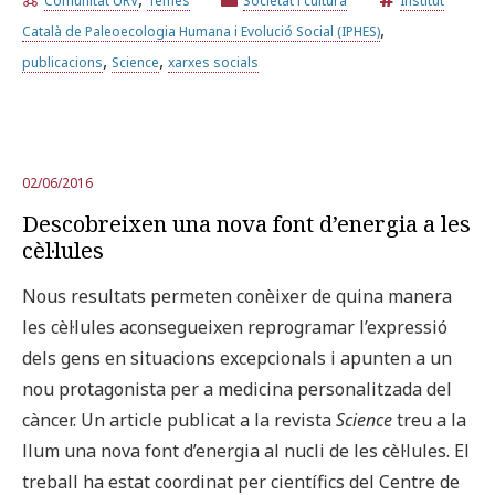
Comunitat URV
Temes
Societat i cultura
Institut
,
Català de Paleoecologia Humana i Evolució Social (IPHES)
,
,
Prova la cerca avançada
publicacions
Science
xarxes socials
Subscriu-te als butlletins de la URV
Agenda
02/06/2016
Descobreixen una nova font d’energia a les
CATALÀ
ESPAÑOL
ENGLISH
cèl·lules
Nous resultats permeten conèixer de quina manera
les cèl·lules aconsegueixen reprogramar l’expressió
dels gens en situacions excepcionals i apunten a un
nou protagonista per a medicina personalitzada del
càncer. Un article publicat a la revista
Science
treu a la
llum una nova font d’energia al nucli de les cèl·lules. El
treball ha estat coordinat per científics del Centre de