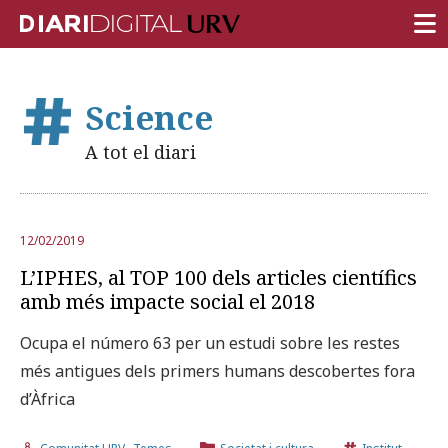
PORTADA
Science
RECERCA
A tot el diari
DOCÈNCIA
INSTITUCIÓ
12/02/2019
VIDA AL CAMPUS
L’IPHES, al TOP 100 dels articles científics
COMUNITAT URV
amb més impacte social el 2018
REPORTATGES
Ocupa el número 63 per un estudi sobre les restes
més antigues dels primers humans descobertes fora
Més categories
d’Àfrica
,