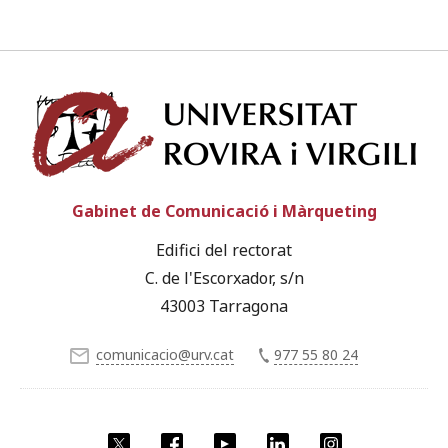
Univ
Gabinet de Comunicació i Màrqueting
Edifici del rectorat
C. de l'Escorxador, s/n
43003 Tarragona
comunicacio@urv.cat
977 55 80 24
X
Facebook
YouTube
LinkedIn
Instagram