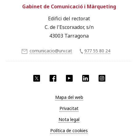
Gabinet de Comunicació i Màrqueting
Edifici del rectorat
C. de l'Escorxador, s/n
43003 Tarragona
comunicacio@urv.cat
977 55 80 24
X
Facebook
YouTube
LinkedIn
Instagram
Mapa del web
Privacitat
Nota legal
Política de cookies