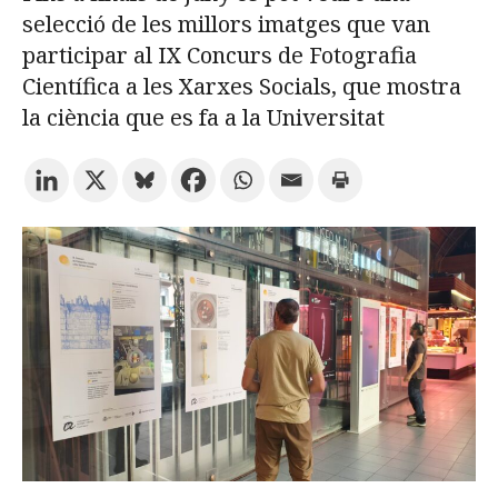
selecció de les millors imatges que van
participar al IX Concurs de Fotografia
Prova la cerca avançada
Científica a les Xarxes Socials, que mostra
la ciència que es fa a la Universitat
Subscriu-te als butlletins de la URV
Agenda
CATALÀ
ESPAÑOL
ENGLISH