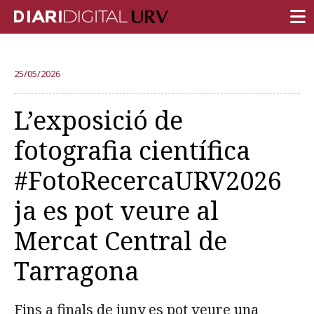
PORTADA
25/05/2026
RECERCA
L’exposició de
DOCÈNCIA
fotografia científica
INSTITUCIÓ
#FotoRecercaURV2026
VIDA AL CAMPUS
ja es pot veure al
COMUNITAT URV
Mercat Central de
REPORTATGES
Més categories
Tarragona
Fins a finals de juny es pot veure una