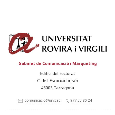
Univ
Gabinet de Comunicació i Màrqueting
Edifici del rectorat
C. de l'Escorxador, s/n
43003 Tarragona
comunicacio@urv.cat
977 55 80 24