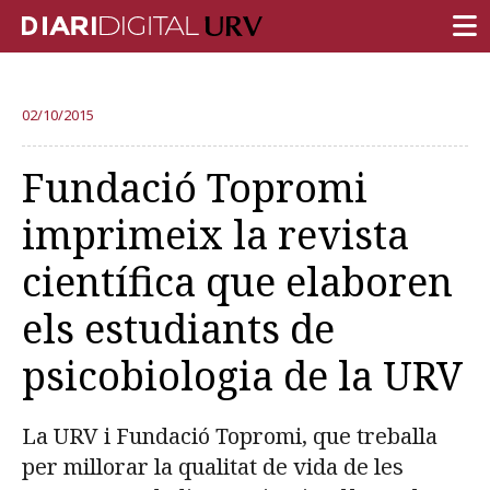
PORTADA
02/10/2015
RECERCA
Fundació Topromi
DOCÈNCIA
imprimeix la revista
INSTITUCIÓ
científica que elaboren
VIDA AL CAMPUS
els estudiants de
COMUNITAT URV
psicobiologia de la URV
REPORTATGES
Més categories
La URV i Fundació Topromi, que treballa
per millorar la qualitat de vida de les