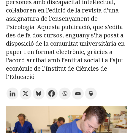
persones amb discapacitat intel·lectual,
col·laboren en l’edició de la revista d’una
Prova la cerca avançada
assignatura de l’ensenyament de
Psicologia. Aquesta publicació, que s’edita
des de fa dos cursos, enguany s’ha posat a
Subscriu-te als butlletins de la URV
Agenda
disposició de la comunitat universitària en
paper i en format electrònic, gràcies a
CATALÀ
ESPAÑOL
ENGLISH
l’acord arribat amb l’entitat social i a l’ajut
econòmic de l’Institut de Ciències de
l’Educació