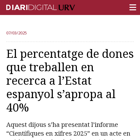
PORTADA
07/03/2025
RECERCA
El percentatge de dones
DOCÈNCIA
que treballen en
INSTITUCIÓ
recerca a l’Estat
VIDA AL CAMPUS
espanyol s’apropa al
COMUNITAT URV
40%
REPORTATGES
Més categories
Aquest dijous s’ha presentat l’informe
“Científiques en xifres 2025” en un acte en