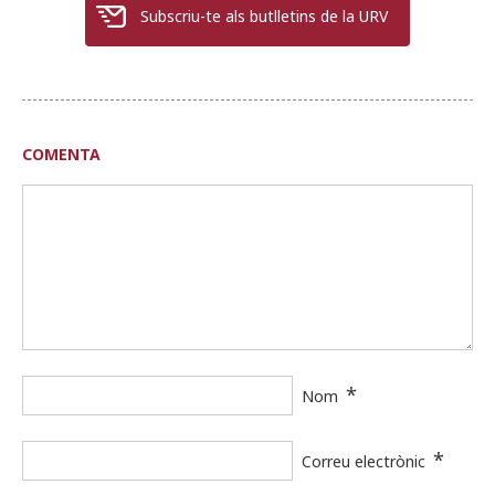
Subscriu-te als butlletins de la URV
COMENTA
*
Nom
*
Correu electrònic