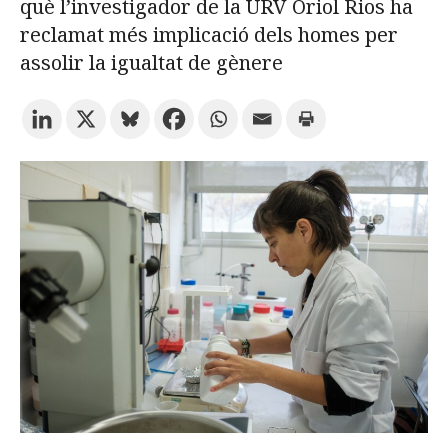
què l’investigador de la URV Oriol Rios ha
reclamat més implicació dels homes per
Prova la cerca avançada
assolir la igualtat de gènere
Subscriu-te als butlletins de la URV
Agenda
CATALÀ
ESPAÑOL
ENGLISH