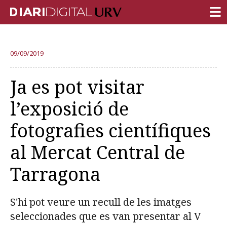
PORTADA
09/09/2019
RECERCA
Ja es pot visitar
DOCÈNCIA
l’exposició de
INSTITUCIÓ
fotografies científiques
VIDA AL CAMPUS
al Mercat Central de
COMUNITAT URV
Tarragona
REPORTATGES
Més categories
S'hi pot veure un recull de les imatges
seleccionades que es van presentar al V