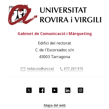
Univ
Gabinet de Comunicació i Màrqueting
Edifici del rectorat
C. de l'Escorxador, s/n
43003 Tarragona
redaccio@urv.cat
977 297 975
X
Facebook
YouTube
LinkedIn
Instagram
Mapa del web