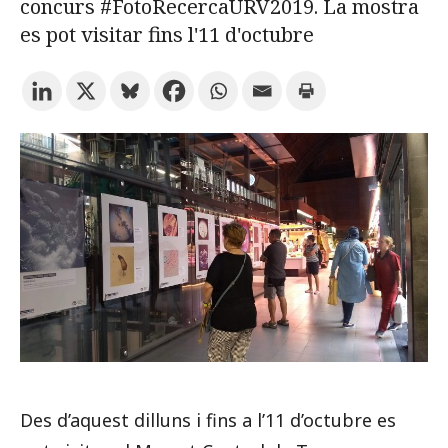
concurs #FotoRecercaURV2019. La mostra
es pot visitar fins l'11 d'octubre
Prova la cerca avançada
Subscriu-te als butlletins de la URV
Agenda
CATALÀ
ESPAÑOL
ENGLISH
Des d’aquest dilluns i fins a l’11 d’octubre es