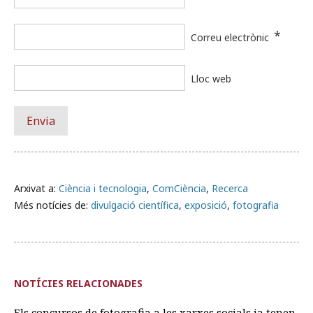
*
Correu electrònic
Lloc web
Arxivat a:
Ciència i tecnologia
,
ComCiència
,
Recerca
Més notícies de:
divulgació científica
,
exposició
,
fotografia
NOTÍCIES RELACIONADES
Els concursos de fotografia a les xarxes socials ja tenen